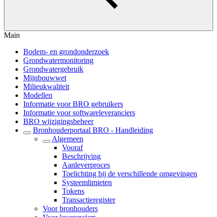
Main
Bodem- en grondonderzoek
Grondwatermonitoring
Grondwatergebruik
Mijnbouwwet
Milieukwaliteit
Modellen
Informatie voor BRO gebruikers
Informatie voor softwareleveranciers
BRO wijzigingsbeheer
Bronhouderportaal BRO - Handleiding
Algemeen
Vooraf
Beschrijving
Aanleverproces
Toelichting bij de verschillende omgevingen
Systeemlimieten
Tokens
Transactieregister
Voor bronhouders