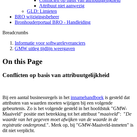
Conflicten op basis van attribuutgelijkheid
Attribuut niet aanwezig
GLD: Limieten
BRO wijzigingsbeheer
Bronhouderportaal BRO - Handleiding
Breadcrumbs
Informatie voor softwareleveranciers
GMW uitleg tijdlijn weergaven
On this Page
Conflicten op basis van attribuutgelijkheid
Bij een aantal businessregels in het
innamehandboek
is gesteld dat
attributen van waarden moeten wijzigen bij een volgende
gebeurtenis. Zo is het volgende gesteld in het hoofdstuk "GMW-
Maaiveld" positie met betrekking tot het attribuut "
maaiveld
": "
De
waarde van het gegeven moet afwijken van de waarde in de
registratie ondergrond.
". Merk op, bij "GMW-Maaiveld-inmeten" is
dit niet verplicht.