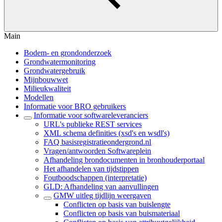
Main
Bodem- en grondonderzoek
Grondwatermonitoring
Grondwatergebruik
Mijnbouwwet
Milieukwaliteit
Modellen
Informatie voor BRO gebruikers
Informatie voor softwareleveranciers
URL's publieke REST services
XML schema definities (xsd's en wsdl's)
FAQ basisregistratieondergrond.nl
Vragen/antwoorden Softwareplein
Afhandeling brondocumenten in bronhouderportaal
Het afhandelen van tijdstippen
Foutboodschappen (interpretatie)
GLD: Afhandeling van aanvullingen
GMW uitleg tijdlijn weergaven
Conflicten op basis van buislengte
Conflicten op basis van buismateriaal