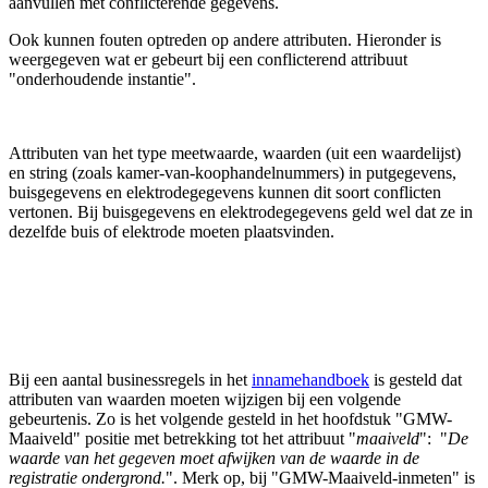
aanvullen met conflicterende gegevens.
Ook kunnen fouten optreden op andere attributen. Hieronder is
weergegeven wat er gebeurt bij een conflicterend attribuut
"onderhoudende instantie".
Attributen van het type meetwaarde, waarden (uit een waardelijst)
en string (zoals kamer-van-koophandelnummers) in putgegevens,
buisgegevens en elektrodegegevens kunnen dit soort conflicten
vertonen. Bij buisgegevens en elektrodegegevens geld wel dat ze in
dezelfde buis of elektrode moeten plaatsvinden.
Bij een aantal businessregels in het
innamehandboek
is gesteld dat
attributen van waarden moeten wijzigen bij een volgende
gebeurtenis. Zo is het volgende gesteld in het hoofdstuk "GMW-
Maaiveld" positie met betrekking tot het attribuut "
maaiveld
": "
De
waarde van het gegeven moet afwijken van de waarde in de
registratie ondergrond.
". Merk op, bij "GMW-Maaiveld-inmeten" is