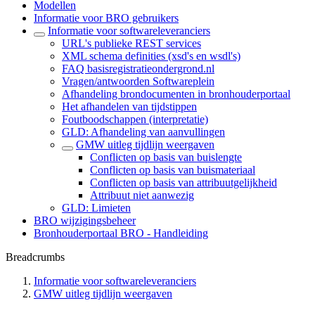
Modellen
Informatie voor BRO gebruikers
Informatie voor softwareleveranciers
URL's publieke REST services
XML schema definities (xsd's en wsdl's)
FAQ basisregistratieondergrond.nl
Vragen/antwoorden Softwareplein
Afhandeling brondocumenten in bronhouderportaal
Het afhandelen van tijdstippen
Foutboodschappen (interpretatie)
GLD: Afhandeling van aanvullingen
GMW uitleg tijdlijn weergaven
Conflicten op basis van buislengte
Conflicten op basis van buismateriaal
Conflicten op basis van attribuutgelijkheid
Attribuut niet aanwezig
GLD: Limieten
BRO wijzigingsbeheer
Bronhouderportaal BRO - Handleiding
Breadcrumbs
Informatie voor softwareleveranciers
GMW uitleg tijdlijn weergaven