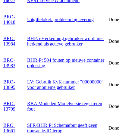
14027
REST service O document.
BRO-
Uitgifteloket: probleem bij levering
Done
14018
BRO-
BHP: eHerkenning gebruiker wordt niet
Done
13984
herkend als actieve gebruiker
BRO-
BHR-P: 504 fouten op nieuwe container
Done
13983
oplossing
BRO-
LV: Gebruik KvK nummer "00000000"
Done
13895
voor anonieme gebruiker
BRO-
RBA Modellen Modelversie registreren
Done
13709
fout
BRO-
SFR/BHR-P: Schemafout geeft geen
Done
13661
transactie-ID terug