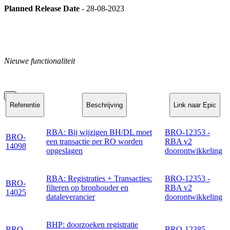
Planned Release Date
- 28-08-2023
Nieuwe functionaliteit
Referentie
Beschrijving
Link naar Epic
RBA: Bij wijzigen BH/DL moet
BRO-12353 -
BRO-
een transactie per RO worden
RBA v2
14098
opgeslagen
doorontwikkeling
RBA: Registraties + Transacties:
BRO-12353 -
BRO-
filteren op bronhouder en
RBA v2
14025
dataleverancier
doorontwikkeling
BHP: doorzoeken registratie
BRO-
BRO-12385 -