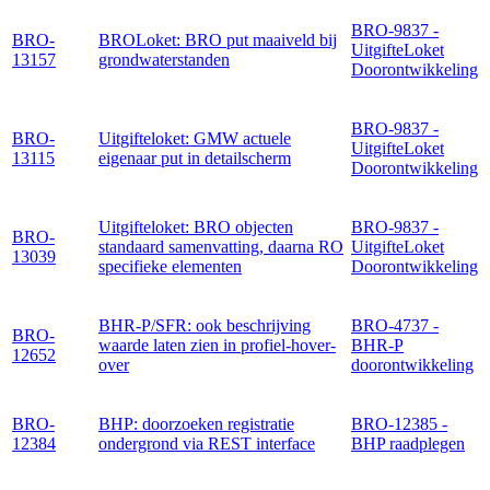
BRO-9837 -
BRO-
BROLoket: BRO put maaiveld bij
UitgifteLoket
13157
grondwaterstanden
Doorontwikkeling
BRO-9837 -
BRO-
Uitgifteloket: GMW actuele
UitgifteLoket
13115
eigenaar put in detailscherm
Doorontwikkeling
Uitgifteloket: BRO objecten
BRO-9837 -
BRO-
standaard samenvatting, daarna RO
UitgifteLoket
13039
specifieke elementen
Doorontwikkeling
BHR-P/SFR: ook beschrijving
BRO-4737 -
BRO-
waarde laten zien in profiel-hover-
BHR-P
12652
over
doorontwikkeling
BRO-
BHP: doorzoeken registratie
BRO-12385 -
12384
ondergrond via REST interface
BHP raadplegen