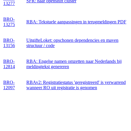
SFR: naar openshift cluster
13277
BRO-
RBA: Tekstuele aanpassingen in terugmeldingen PDF
13275
BRO-
UitgifteLoket: opschonen dependencies en maven
13156
structuur / code
BRO-
RBA: Engelse namen omzetten naar Nederlands bij
12814
meldingtekst genereren
BRO-
RBAv2: Registratiestatus 'geregistreerd' is verwarrend
12097
wanneer RO uit registratie is genomen