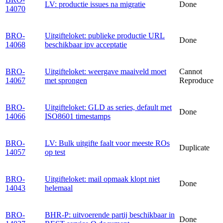
LV: productie issues na migratie
Done
14070
BRO-
Uitgifteloket: publieke productie URL
Done
14068
beschikbaar ipv acceptatie
BRO-
Uitgifteloket: weergave maaiveld moet
Cannot
14067
met sprongen
Reproduce
BRO-
Uitgifteloket: GLD as series, default met
Done
14066
ISO8601 timestamps
BRO-
LV: Bulk uitgifte faalt voor meeste ROs
Duplicate
14057
op test
BRO-
Uitgifteloket: mail opmaak klopt niet
Done
14043
helemaal
BRO-
BHR-P: uitvoerende partij beschikbaar in
Done