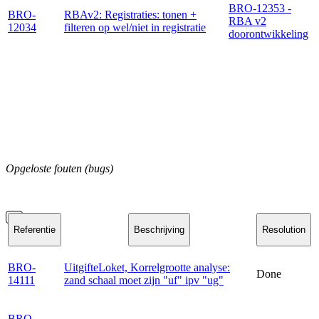
BRO-12353 -
BRO-
RBAv2: Registraties: tonen +
RBA v2
12034
filteren op wel/niet in registratie
doorontwikkeling
Opgeloste fouten (bugs)
Referentie
Beschrijving
Resolution
BRO-
UitgifteLoket, Korrelgrootte analyse:
Done
14111
zand schaal moet zijn "uf" ipv "ug"
BRO-