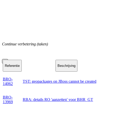
Continue verbetering (taken)
Referentie
Beschrijving
BRO-
TST: geopackages on JBoss cannot be created
14062
BRO-
RBA: details RO 'aanzetten' voor BHR_GT
13969