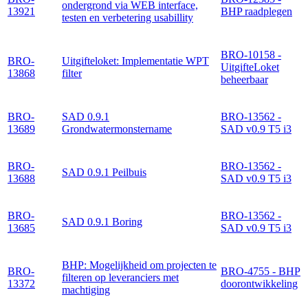
ondergrond via WEB interface,
13921
BHP raadplegen
testen en verbetering usabillity
BRO-10158 -
BRO-
Uitgifteloket: Implementatie WPT
UitgifteLoket
13868
filter
beheerbaar
BRO-
SAD 0.9.1
BRO-13562 -
13689
Grondwatermonstername
SAD v0.9 T5 i3
BRO-
BRO-13562 -
SAD 0.9.1 Peilbuis
13688
SAD v0.9 T5 i3
BRO-
BRO-13562 -
SAD 0.9.1 Boring
13685
SAD v0.9 T5 i3
BHP: Mogelijkheid om projecten te
BRO-
BRO-4755 - BHP
filteren op leveranciers met
13372
doorontwikkeling
machtiging