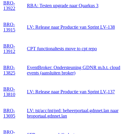
BRO-
RBA: Testen upgrade naar Quarkus 3
13922
BRO-
LV: Release naar Productie van Sprint LV-138
13915
BRO-
CPT functionaltests move to cpt repo
13912
BRO-
EventBroker: Ondersteuning GDNR m.b.t. cloud
13825
events (aansluiten broker)
BRO-
LV: Release naar Productie van Sprint LV-137
13810
BRO-
LV: tst/acc/int/prd: beheerportaal.gdnnet.lan naar
13695
broportaal.gdnnet.lan
BRO-