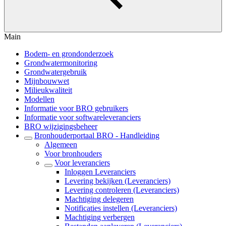
Main
Bodem- en grondonderzoek
Grondwatermonitoring
Grondwatergebruik
Mijnbouwwet
Milieukwaliteit
Modellen
Informatie voor BRO gebruikers
Informatie voor softwareleveranciers
BRO wijzigingsbeheer
Bronhouderportaal BRO - Handleiding
Algemeen
Voor bronhouders
Voor leveranciers
Inloggen Leveranciers
Levering bekijken (Leveranciers)
Levering controleren (Leveranciers)
Machtiging delegeren
Notificaties instellen (Leveranciers)
Machtiging verbergen