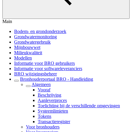
Main
Bodem- en grondonderzoek
Grondwatermonitoring
Grondwatergebruik
Mijnbouwwet
Milieukwaliteit
Modellen
Informatie voor BRO gebruikers
Informatie voor softwareleveranciers
BRO wijzigingsbeheer
Bronhouderportaal BRO - Handleiding
Algemeen
Vooraf
Beschrijving
Aanleverproces
Toelichting bij de verschillende omgevingen
Systeemlimieten
Tokens
Transactieregister
Voor bronhouders