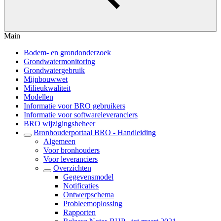
Main
Bodem- en grondonderzoek
Grondwatermonitoring
Grondwatergebruik
Mijnbouwwet
Milieukwaliteit
Modellen
Informatie voor BRO gebruikers
Informatie voor softwareleveranciers
BRO wijzigingsbeheer
Bronhouderportaal BRO - Handleiding
Algemeen
Voor bronhouders
Voor leveranciers
Overzichten
Gegevensmodel
Notificaties
Ontwerpschema
Probleemoplossing
Rapporten