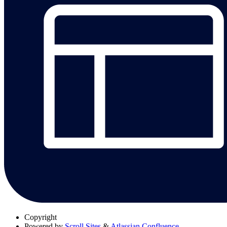
Copyright
Powered by
Scroll Sites
&
Atlassian Confluence