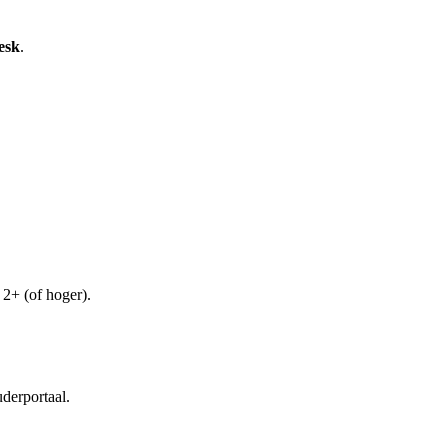
esk
.
2+ (of hoger).
derportaal.