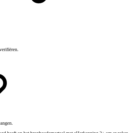
)
erifiëren.
vangen.