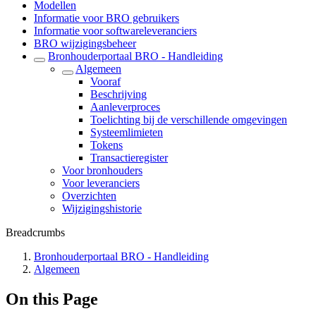
Modellen
Informatie voor BRO gebruikers
Informatie voor softwareleveranciers
BRO wijzigingsbeheer
Bronhouderportaal BRO - Handleiding
Algemeen
Vooraf
Beschrijving
Aanleverproces
Toelichting bij de verschillende omgevingen
Systeemlimieten
Tokens
Transactieregister
Voor bronhouders
Voor leveranciers
Overzichten
Wijzigingshistorie
Breadcrumbs
Bronhouderportaal BRO - Handleiding
Algemeen
On this Page