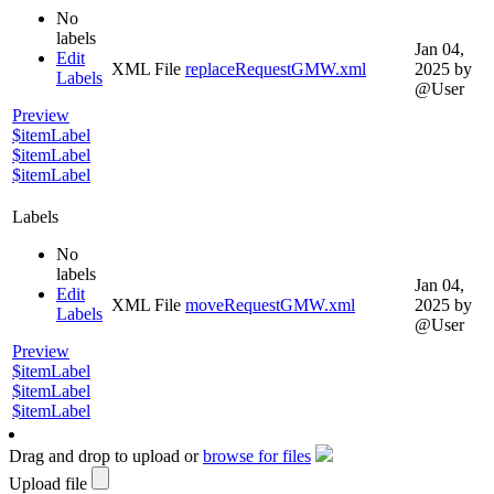
No
labels
Jan 04,
Edit
XML File
replaceRequestGMW.xml
2025
by
Labels
@User
Preview
$itemLabel
$itemLabel
$itemLabel
Labels
No
labels
Jan 04,
Edit
XML File
moveRequestGMW.xml
2025
by
Labels
@User
Preview
$itemLabel
$itemLabel
$itemLabel
Drag and drop to upload or
browse for files
Upload file