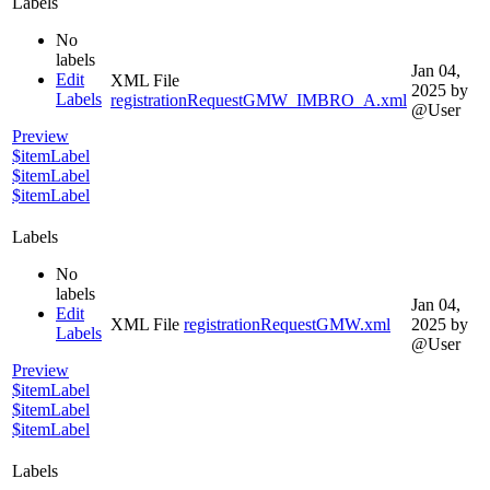
Labels
No
labels
Jan 04,
Edit
XML File
2025
by
Labels
registrationRequestGMW_IMBRO_A.xml
@User
Preview
$itemLabel
$itemLabel
$itemLabel
Labels
No
labels
Jan 04,
Edit
XML File
registrationRequestGMW.xml
2025
by
Labels
@User
Preview
$itemLabel
$itemLabel
$itemLabel
Labels