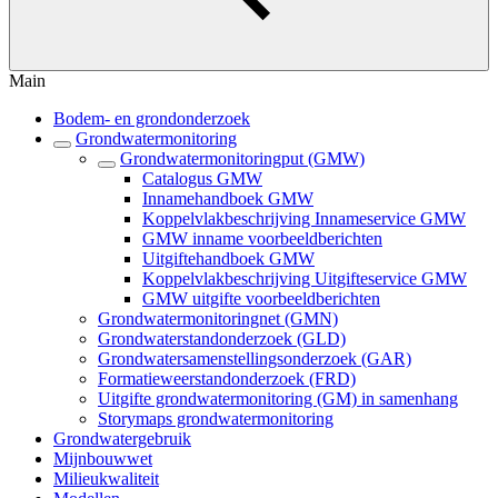
Main
Bodem- en grondonderzoek
Grondwatermonitoring
Grondwatermonitoringput (GMW)
Catalogus GMW
Innamehandboek GMW
Koppelvlakbeschrijving Innameservice GMW
GMW inname voorbeeldberichten
Uitgiftehandboek GMW
Koppelvlakbeschrijving Uitgifteservice GMW
GMW uitgifte voorbeeldberichten
Grondwatermonitoringnet (GMN)
Grondwaterstandonderzoek (GLD)
Grondwatersamenstellingsonderzoek (GAR)
Formatieweerstandonderzoek (FRD)
Uitgifte grondwatermonitoring (GM) in samenhang
Storymaps grondwatermonitoring
Grondwatergebruik
Mijnbouwwet
Milieukwaliteit