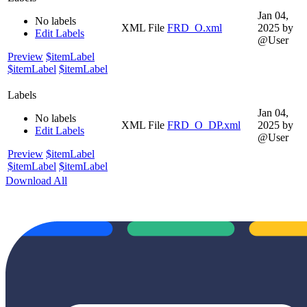
Jan 04,
No labels
XML File
FRD_O.xml
2025
by
Edit Labels
@User
Preview
$itemLabel
$itemLabel
$itemLabel
Labels
Jan 04,
No labels
XML File
FRD_O_DP.xml
2025
by
Edit Labels
@User
Preview
$itemLabel
$itemLabel
$itemLabel
Download All