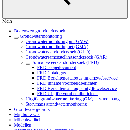
Main
Bodem- en grondonderzoek
Grondwatermonitoring
Grondwatermonitoringput (GMW)
Grondwatermonitoringnet (GMN)
Grondwaterstandonderzoek (GLD)
Grondwatersamenstellingsonderzoek (GAR)
Formatieweerstandonderzoek (FRD)
FRD scopedocument
FRD Catalogus
FRD Berichtencatalogus innamewebservice
FRD Inname voorbeeldberichten
FRD Berichtencatalogus uitgiftewebservice
FRD Uitgifte voorbeeldberichten
Uitgifte grondwatermonitoring (GM) in samenhang
Storymaps grondwatermonitoring
Grondwatergebruik
Mijnbouwwet
Milieukwaliteit
Modellen