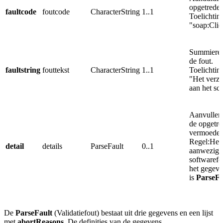
opgetreden
faultcode
foutcode
CharacterString
1..1
Toelichtin
"soap:Clie
Summiere 
de fout.
faultstring
fouttekst
CharacterString
1..1
Toelichtin
"Het verzo
aan het sc
Aanvullend
de opgetre
vermoedeli
Regel:Het 
detail
details
ParseFault
0..1
aanwezig b
softwarefo
het gegev
is
ParseFa
De
ParseFault
(Validatiefout) bestaat uit drie gegevens en een lijst
met
abortReasons
. De definities van de gegevens