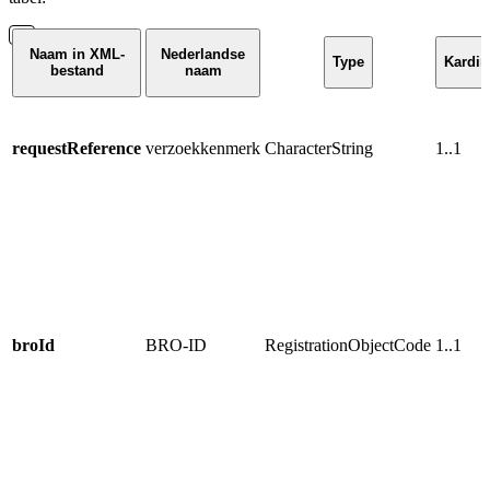
Naam in XML-
Nederlandse
Type
Kardina
bestand
naam
requestReference
verzoekkenmerk
CharacterString
1..1
broId
BRO-ID
RegistrationObjectCode
1..1