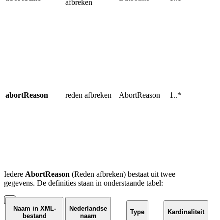
afbreken
v
u
a
L
w
v
u
a
abortReason
reden afbreken
AbortReason
1..*
T
p
w
b
m
r
Iedere
AbortReason
(Reden afbreken) bestaat uit twee
gegevens. De definities staan in onderstaande tabel:
Naam in XML-
Nederlandse
Type
Kardinaliteit
bestand
naam