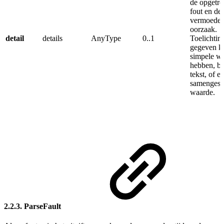
de opgetr
fout en de
vermoedel
oorzaak.
detail
details
AnyType
0..1
Toelichtin
gegeven k
simpele w
hebben, b.
tekst, of e
samengest
waarde.
2.2.3. ParseFault