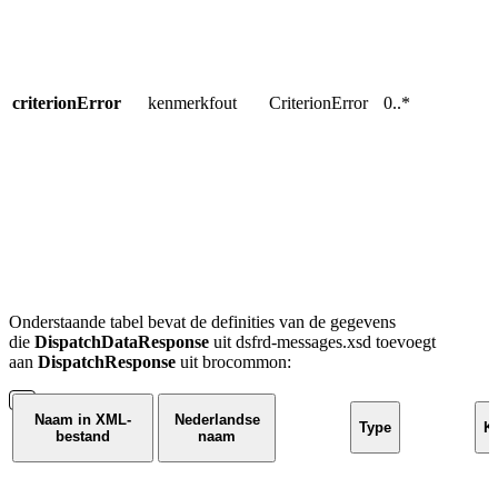
g
k
u
u
e
criterionError
kenmerkfout
CriterionError
0..*
R
a
w
T
r
t
e
Onderstaande tabel bevat de definities van de gegevens
die
DispatchDataResponse
uit dsfrd-messages.xsd toevoegt
aan
DispatchResponse
uit brocommon:
Naam in XML-
Nederlandse
Type
Ka
bestand
naam