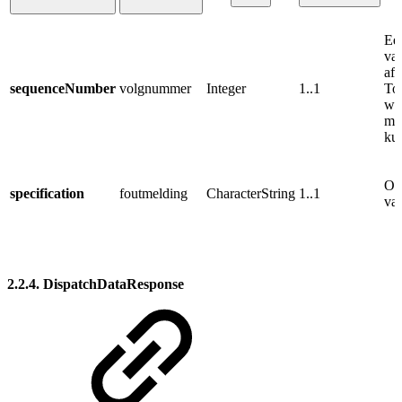
Een
va
af
sequenceNumber
volgnummer
Integer
1..1
To
waa
met
kun
Om
specification
foutmelding
CharacterString
1..1
val
2.2.4. DispatchDataResponse