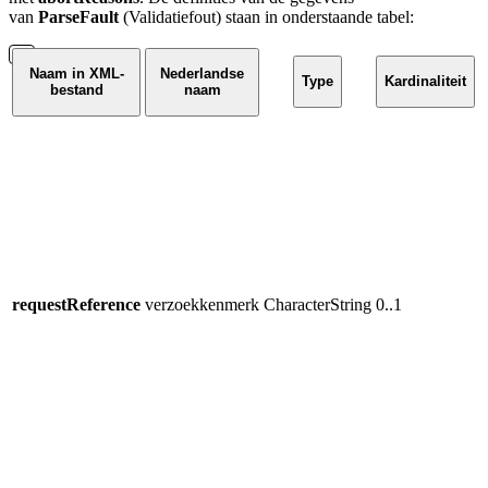
van
ParseFault
(Validatiefout) staan in onderstaande tabel:
Naam in XML-
Nederlandse
Type
Kardinaliteit
bestand
naam
E
d
u
v
u
T
W
o
requestReference
verzoekkenmerk
CharacterString
0..1
h
g
o
s
g
w
h
h