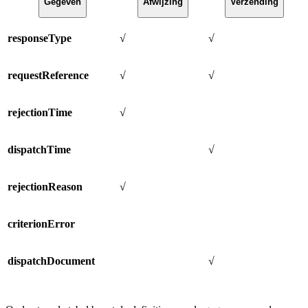
Gegeven
Afwijzing
Verzending
responseType
√
√
requestReference
√
√
rejectionTime
√
dispatchTime
√
rejectionReason
√
criterionError
dispatchDocument
√