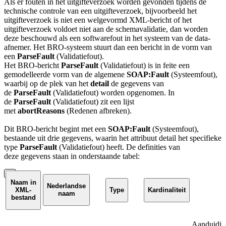
Als er fouten in het uitgifteverzoek worden gevonden tijdens de
technische controle van een uitgifteverzoek, bijvoorbeeld het
uitgifteverzoek is niet een welgevormd XML-bericht of het
uitgifteverzoek voldoet niet aan de schemavalidatie, dan worden
deze beschouwd als een softwarefout in het systeem van de data-
afnemer. Het BRO-systeem stuurt dan een bericht in de vorm van
een
ParseFault
(Validatiefout).
Het BRO-bericht
ParseFault
(Validatiefout) is in feite een
gemodelleerde vorm van de algemene
SOAP:Fault
(Systeemfout),
waarbij op de plek van het
detail
de gegevens van
de
ParseFault
(Validatiefout) worden opgenomen. In
de
ParseFault
(Validatiefout) zit een lijst
met
abortReasons
(Redenen afbreken).
Dit BRO-bericht begint met een
SOAP:Fault
(Systeemfout),
bestaande uit drie gegevens, waarin het attribuut detail het specifieke
type
ParseFault
(Validatiefout) heeft. De definities van
deze gegevens staan in onderstaande tabel:
Naam in
Nederlandse
XML-
Type
Kardinaliteit
naam
bestand
Aanduiding