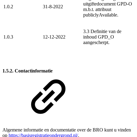
uitgiftedocument GPD-O
1.0.2
31-8-2022
m.b.t. attribuut
publiclyAvailable.
3.3 Definitie van de
1.0.3
12-12-2022
inhoud GPD_O
aangescherpt.
1.5.2. Contactinformatie
Algemene informatie en documentatie over de BRO kunt u vinden
op
https://basisregistratieondergrond.nl/
.