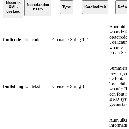
Naam in
Nederlandse
XML-
Type
Kardinaliteit
Defini
naam
bestand
Aanduidin
waar de fo
opgetreden
faultcode
foutcode
CharacterString
1..1
Toelichtin
waarde
"soap:Serv
Summiere
beschrijvi
de fout.
Toelichtin
faultstring
fouttekst
CharacterString
1..1
waarde "Er
een fout in
BRO-syst
geconstate
Aanvullen
informatie