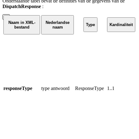
Onderstaande tabel bevat de definities van de gegevens van de
DispatchResponse
:
Naam in XML-
Nederlandse
Type
Kardinaliteit
bestand
naam
A
b
a
R
s
f
é
d
responseType
type antwoord
ResponseType
1..1
c
h
h
A
h
s
d