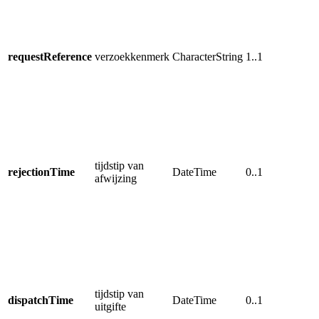
E
u
u
requestReference
verzoekkenmerk
CharacterString
1..1
T
o
r
T
d
u
tijdstip van
a
rejectionTime
DateTime
0..1
afwijzing
R
a
w
T
d
o
tijdstip van
z
dispatchTime
DateTime
0..1
uitgifte
R