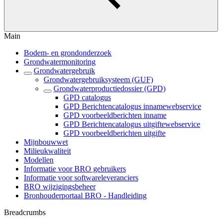
Main
Bodem- en grondonderzoek
Grondwatermonitoring
Grondwatergebruik
Grondwatergebruiksysteem (GUF)
Grondwaterproductiedossier (GPD)
GPD catalogus
GPD Berichtencatalogus innamewebservice
GPD voorbeeldberichten inname
GPD Berichtencatalogus uitgiftewebservice
GPD voorbeeldberichten uitgifte
Mijnbouwwet
Milieukwaliteit
Modellen
Informatie voor BRO gebruikers
Informatie voor softwareleveranciers
BRO wijzigingsbeheer
Bronhouderportaal BRO - Handleiding
Breadcrumbs