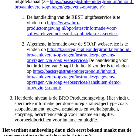
uitgiftekanaal (zie
https://basisregistratieondergrond.nl/inhoud-
bro/aanleveren-opvragen/gegevens-opvragen/
):
De handleiding van de REST uitgifteservice is te
vinden op
https://www.bro-
productomgeving.nl/bpo/latest/informatie-voor-
softwareleveranciers/url-s-publieke-rest-services
Algemene informatie over de SOAP webservice is te
vinden op
https://basisregistratieondergrond.nl/inhoud-
bro/aanleveren-opvragen/instructies/gegevens-
opvragen-via-soap-webservices/
De handleiding voor
het inrichten van SoapUI in het bijzonder is te vinden
op
https://basisregistratieondergrond.nl/inhoud-
bro/aanleveren-opvragen/instructies/gegevens-
opvragen-via-soap-webservices/aansluiten-demo-
omgeving-soapui/
Het derde niveau is de BRO Productomgeving. Hier vindt u
specifieke informatie per domein/registratieobjecttype zoals
scopedocument, gegevenscatalogus en werkafspraken,
storymap, berichtencatalogi voor inname en uitgifte,
voorbeeldberichten voor inname en uitgifte.
Het verdient aanbeveling dat u zich eerst bekend maakt met de
aangeven informatie uit de eerste 2 niveau's.