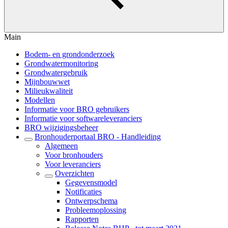
Main
Bodem- en grondonderzoek
Grondwatermonitoring
Grondwatergebruik
Mijnbouwwet
Milieukwaliteit
Modellen
Informatie voor BRO gebruikers
Informatie voor softwareleveranciers
BRO wijzigingsbeheer
Bronhouderportaal BRO - Handleiding
Algemeen
Voor bronhouders
Voor leveranciers
Overzichten
Gegevensmodel
Notificaties
Ontwerpschema
Probleemoplossing
Rapporten