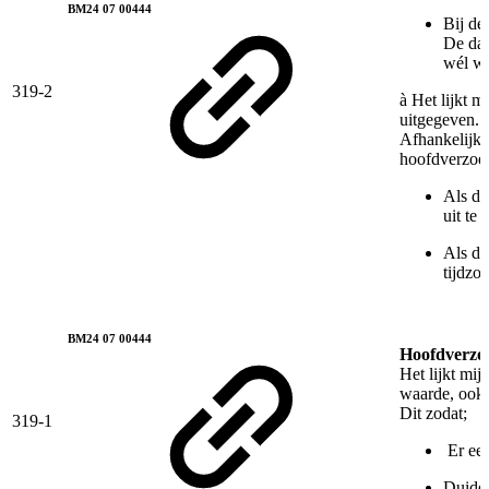
BM24 07 00444
Bij de
De dat
wél wo
319-2
à Het lijkt m
uitgegeven.
Afhankelijk o
hoofdverzoek)
Als di
uit te
Als di
tijdzo
BM24 07 00444
Hoofdverzo
Het lijkt mij
waarde, ook 
Dit zodat;
319-1
Er een
Duidel