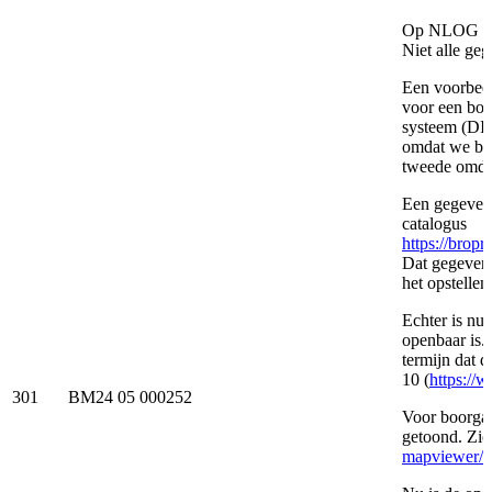
Op NLOG word
Niet alle ge
Een voorbeeld
voor een bor
systeem (DIN
omdat we bes
tweede omdat
Een gegeven 
catalogus
https://brop
Dat gegeven 
het opstellen
Echter is nu
openbaar is.
termijn dat
10 (
https://
301
BM24 05 000252
Voor boorgat
getoond. Zi
mapviewer/b