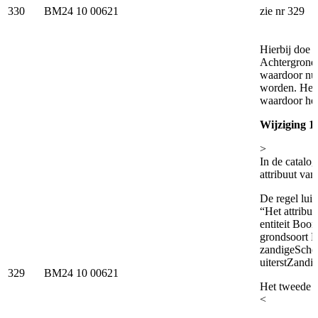
330
BM24 10 00621
zie nr 329
Hierbij doe 
Achtergrond v
waardoor nu 
worden. Het 
waardoor het
Wijziging 1.
>
In de catalog
attribuut va
De regel luid
“Het attribu
entiteit Boo
grondsoort N
zandigeSche
uiterstZandi
329
BM24 10 00621
Het tweede w
<