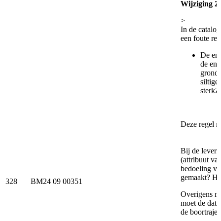
Wijziging 2.
>
In de catalog
een foute re
De ent
de ent
gronds
siltig
sterkZ
Deze regel m
Bij de lever
(attribuut v
bedoeling vo
gemaakt? Het
328
BM24 09 00351
Overigens ma
moet de datu
de boortrajec