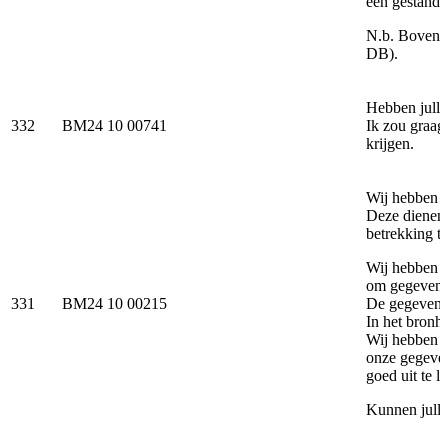
een gestanda
N.b. Bovens
DB).
Hebben julli
332
BM24 10 00741
Ik zou graag
krijgen.
Wij hebben v
Deze dienen 
betrekking to
Wij hebben a
om gegevens 
331
BM24 10 00215
De gegevens 
In het bronh
Wij hebben e
onze gegeven
goed uit te le
Kunnen julli