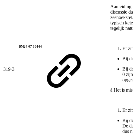
Aanleiding v
discussie daa
zeshoeksrelat
typisch keten
tegelijk natu
BM24 07 00444
Er zit
Bij de
Bij de
319-3
0 zijn
opgesl
à Het is miss
Er zit
Bij de
De dat
dus ni