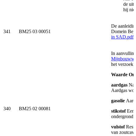
de uit
hij ni
De aanleidin
341
BM25 03 00051
Domein Bege
in SAD.pdf
In aanvullin
Mijnbouwwet
het verzoek 
Waarde Oms
aardgas
Nat
Aardgas word
gasolie
Aardo
340
BM25 02 00081
stikstof
Een 
ondergrond v
vulstof
Restp
van zoutcave