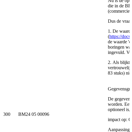
Nu is de ope
die in de BR
(commercieel)
Dus de vraag
1. De waardel
(
https://doc
de waarde 'o
boringen waa
ingevuld. Ve
2. Als blijkt
vertrouwelij
83 stuks) ni
Gegevensgroep
De gegevensg
worden. Een 
optioneel is,
300
BM24 05 00096
impact op: 
Aanpassing 