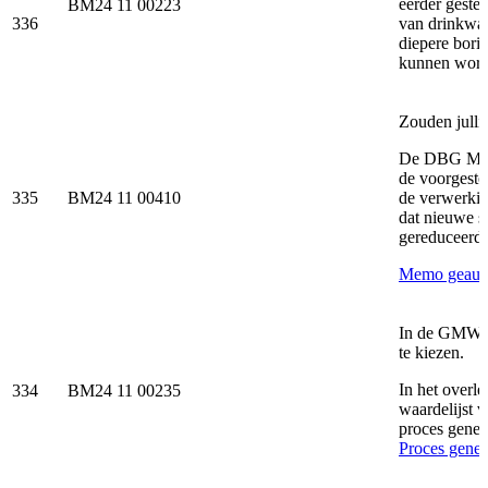
eerder geste
BM24 11 00223
336
van drinkwat
diepere bori
kunnen wor
Zouden julli
De DBG Milie
de voorgestel
335
BM24 11 00410
de verwerkin
dat nieuwe s
gereduceerd 
Memo geautom
In de GMW-ca
te kiezen.
In het overl
334
BM24 11 00235
waardelijst v
proces gener
Proces gener