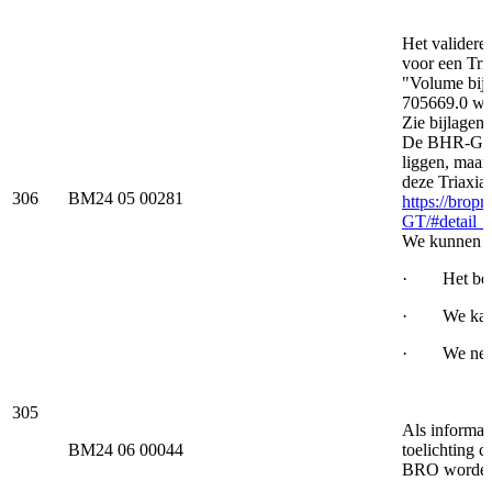
Het valider
voor een Tria
"Volume bij 
705669.0 waar
Zie bijlage
De BHR-GT ca
liggen, maar
deze Triaxiaa
306
BM24 05 00281
https://brop
GT/#detail_a
We kunnen 3
· Het bereik
· We kappen
· We nemen 
305
Als informa
BM24 06 00044
toelichting 
BRO worden g