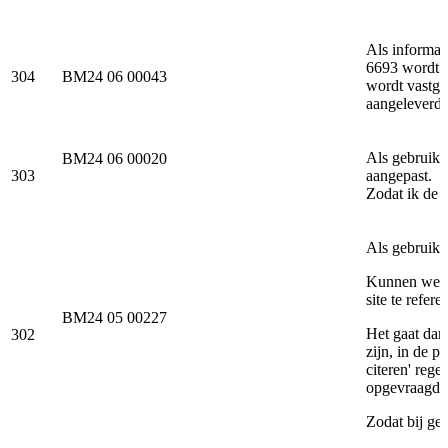
Als informa
6693 wordt g
304
BM24 06 00043
wordt vastge
aangeleverd.
Als gebruike
BM24 06 00020
303
aangepast.
Zodat ik de
Als gebruiker
Kunnen we o
site te refere
BM24 05 00227
Het gaat dan
302
zijn, in de p
citeren' re
opgevraagd.
Zodat bij geb