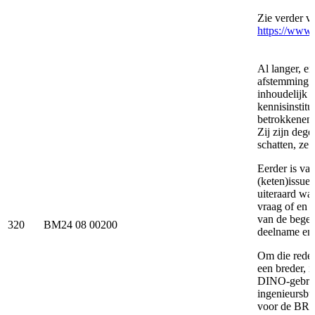
Zie verder v
https://www.
Al langer, en
afstemming z
inhoudelijk 
kennisinstit
betrokkenen 
Zij zijn deg
schatten, ze 
Eerder is va
(keten)issue
uiteraard waa
vraag of en 
van de begel
320
BM24 08 00200
deelname en/
Om die reden
een breder, 
DINO-gebruik
ingenieursbu
voor de BR