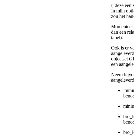
ij deze een 
In mijn opti
zou het hand
Momenteel wo
dan een rela
tabel).
Ook is er vo
aangeleverde 
objectset GP
een aangeleve
Neem bijvoor
aangeleverde
minin
benodi
minin
bro_lo
benodi
bro_lo