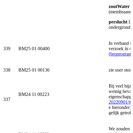
zoutWater
W
(membraancon
perslucht
Lu
ondergrond a
In verband m
339
BM25 01 00400
verzoek in om
(broprogramm
338
BM25 01 00136
zie user story
Bij veel bij
weinig bevat
BM24 11 00223
eigenschappe
337
20220901/#d
e hieronder)
gelijk getr
We zouden gr