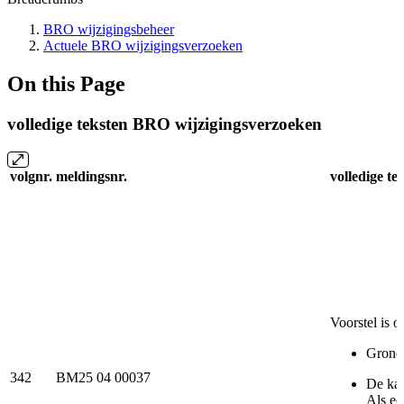
BRO wijzigingsbeheer
Actuele BRO wijzigingsverzoeken
On this Page
volledige teksten BRO wijzigingsverzoeken
volgnr.
meldingsnr.
volledige te
Voorstel is o
Gronds
342
BM25 04 00037
De kan
Als ee