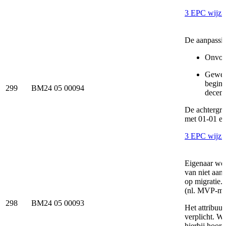
3 EPC wijzi
De aanpassing
Onvoll
Gewens
begind
299
BM24 05 00094
decemb
De achtergro
met 01-01 en
3 EPC wijzi
Eigenaar wor
van niet aan
op migratie.
(nl. MVP-migr
298
BM24 05 00093
Het attribuut
verplicht. W
hierbij hoort