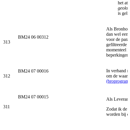
het at
geolog
is geli
Als Bronhoud
dan wel een
BM24 06 00312
voor de para
313
gefiltreerde 
momenteel le
beperkingen 
In verband m
BM24 07 00016
312
om de waardel
(broprogramm
BM24 07 00015
Als Leveranc
311
Zodat ik de 
worden bij d