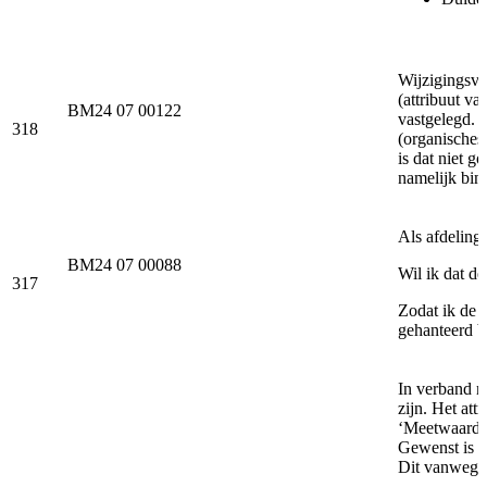
Wijzigingsve
(attribuut v
BM24 07 00122
vastgelegd. 
318
(organisches
is dat niet 
namelijk bin
Als afdelin
BM24 07 00088
Wil ik dat d
317
Zodat ik de 
gehanteerd b
In verband m
zijn. Het att
‘Meetwaarde 
Gewenst is e
Dit vanwege