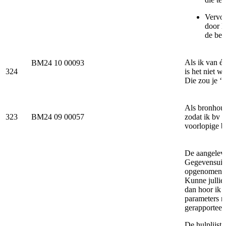
Vervol
door D
de bet
Als ik van é
BM24 10 00093
324
is het niet w
Die zou je ‘
Als bronhoude
323
BM24 09 00057
zodat ik bv 
voorlopige b
De aangeleve
Gegevensuitw
opgenomen i
Kunne jullie
dan hoor ik 
parameters ni
gerapporteer
De hulplijst