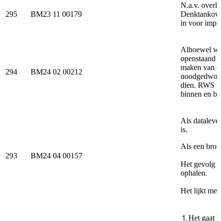
N.a.v. over
295
BM23 11 00179
Denktankover
in voor impl
Alhoewel we
openstaand ve
maken van on
294
BM24 02 00212
noodgedwonge
dien. RWS is
binnen en bu
Als dataleve
is.
Als een bron
293
BM24 04 00157
Het gevolg is
ophalen.
Het lijkt me 
⒈Het gaat h