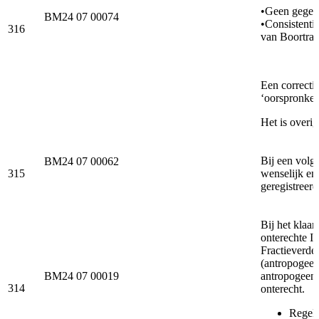
•Geen gegeve
BM24 07 00074
•Consistentie
316
van Boortraje
Een correctie
‘oorspronkel
Het is overi
Bij een volg
BM24 07 00062
315
wenselijk en
geregistreer
Bij het klaa
onterechte I
Fractieverde
(antropogeen 
BM24 07 00019
antropogeen i
314
onterecht.
Regels