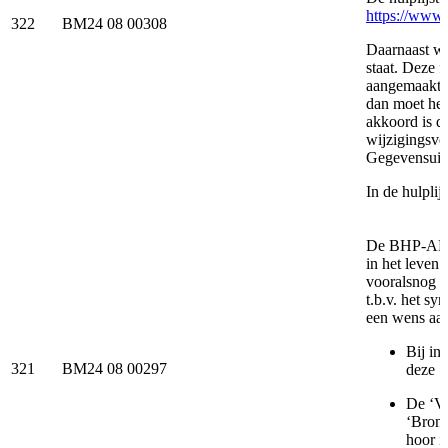
https://www.
322
BM24 08 00308
Daarnaast wi
staat. Deze 
aangemaakt. 
dan moet he
akkoord is d
wijzigingsvo
Gegevensuitw
In de hulpli
De BHP-API 
in het leven
vooralsnog e
t.b.v. het s
een wens aan
Bij in
321
BM24 08 00297
deze ‘
De ‘Ve
‘Bronh
hoor i