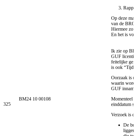
Rappor
Op deze mani
van de BRO
Hiermee zou 
En het is vo
Ik zie op BR
GUF licentie
feitelijke ge
is ook “Tijd
Oorzaak is (
waarin wordt 
GUF inname b
BM24 10 00108
Momenteel is
325
einddatum sp
Verzoek is d
De bus
liggen
die te