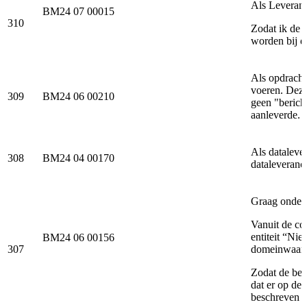
Als Leveranc
BM24 07 00015
310
Zodat ik de 
worden bij d
Als opdracht
voeren. Deze
309
BM24 06 00210
geen "beric
aanleverde.
Als dataleve
308
BM24 04 00170
dataleveranc
Graag onder
Vanuit de con
entiteit “Ni
BM24 06 00156
307
domeinwaard
Zodat de bet
dat er op de
beschreven i