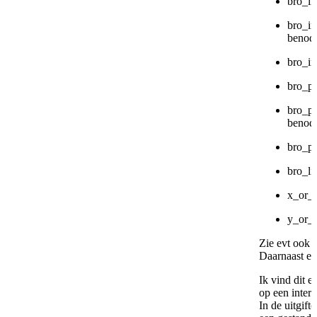
bro_in
bro_in
benodi
bro_in
bro_p
bro_po
benodi
bro_p
bro_li
x_or_
y_or_l
Zie evt ook 
Daarnaast ev
Ik vind dit 
op een inter
In de uitgif