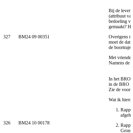
Bij de lever
(attribuut v
bedoeling vo
gemaakt? Het
327
BM24 09 00351
Overigens ma
moet de datu
de boortrajec
Met vriendel
Namens de d
In het BRO 
in de BRO m
Zie de voorge
Wat ik hiero
Rappor
afgeha
326
BM24 10 00178
Rappor
Grondw