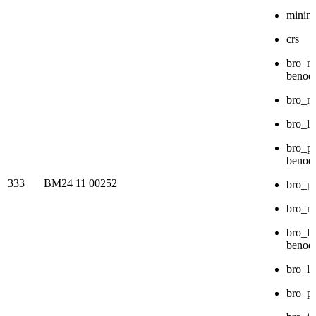
minin
crs
bro_mu
benodi
bro_m
bro_lo
bro_p
benodi
333
BM24 11 00252
bro_p
bro_m
bro_li
benodi
bro_li
bro_p