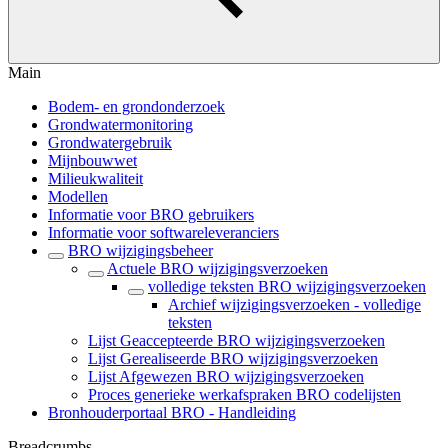
Main
Bodem- en grondonderzoek
Grondwatermonitoring
Grondwatergebruik
Mijnbouwwet
Milieukwaliteit
Modellen
Informatie voor BRO gebruikers
Informatie voor softwareleveranciers
BRO wijzigingsbeheer
Actuele BRO wijzigingsverzoeken
volledige teksten BRO wijzigingsverzoeken
Archief wijzigingsverzoeken - volledige
teksten
Lijst Geaccepteerde BRO wijzigingsverzoeken
Lijst Gerealiseerde BRO wijzigingsverzoeken
Lijst Afgewezen BRO wijzigingsverzoeken
Proces generieke werkafspraken BRO codelijsten
Bronhouderportaal BRO - Handleiding
Breadcrumbs