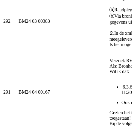
⒜Raadplegen
⒝Via bronhou
292
BM24 03 00383
gegevens uit
⒉In de xml z
meegeleverde
Is het mogel
Verzoek RV
Als: Bronho
Wil ik dat:
6.3.67
291
BM24 04 00167
11:20
Ook de
Gezien het f
toegestaan!
Bij de volge