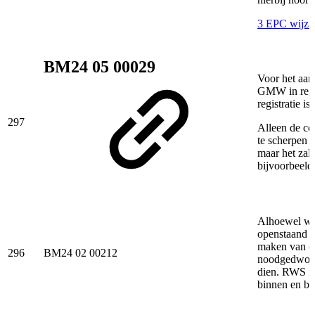
3 EPC wijzi
BM24 05 00029
Voor het aan
GMW in regis
registratie is.
297
Alleen de co
te scherpen 
maar het zal
bijvoorbee
Alhoewel we
openstaand ve
maken van on
296
BM24 02 00212
noodgedwonge
dien. RWS is
binnen en bu