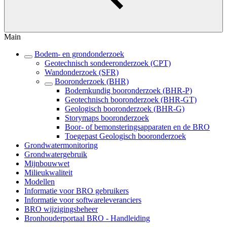
Main
Bodem- en grondonderzoek
Geotechnisch sondeeronderzoek (CPT)
Wandonderzoek (SFR)
Booronderzoek (BHR)
Bodemkundig booronderzoek (BHR-P)
Geotechnisch booronderzoek (BHR-GT)
Geologisch booronderzoek (BHR-G)
Storymaps booronderzoek
Boor- of bemonsteringsapparaten en de BRO
Toegepast Geologisch booronderzoek
Grondwatermonitoring
Grondwatergebruik
Mijnbouwwet
Milieukwaliteit
Modellen
Informatie voor BRO gebruikers
Informatie voor softwareleveranciers
BRO wijzigingsbeheer
Bronhouderportaal BRO - Handleiding