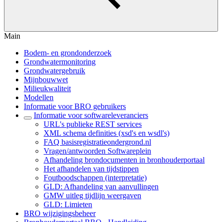
Main
Bodem- en grondonderzoek
Grondwatermonitoring
Grondwatergebruik
Mijnbouwwet
Milieukwaliteit
Modellen
Informatie voor BRO gebruikers
Informatie voor softwareleveranciers
URL's publieke REST services
XML schema definities (xsd's en wsdl's)
FAQ basisregistratieondergrond.nl
Vragen/antwoorden Softwareplein
Afhandeling brondocumenten in bronhouderportaal
Het afhandelen van tijdstippen
Foutboodschappen (interpretatie)
GLD: Afhandeling van aanvullingen
GMW uitleg tijdlijn weergaven
GLD: Limieten
BRO wijzigingsbeheer