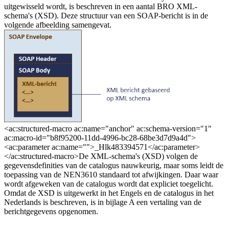
uitgewisseld wordt, is beschreven in een aantal BRO XML-
schema's (XSD). Deze structuur van een SOAP-bericht is in de
volgende afbeelding samengevat.
<ac:structured-macro ac:name="anchor" ac:schema-version="1"
ac:macro-id="b8f95200-11dd-4996-bc28-68be3d7d9a4d">
<ac:parameter ac:name="">_Hlk483394571</ac:parameter>
</ac:structured-macro>De XML-schema's (XSD) volgen de
gegevensdefinities van de catalogus nauwkeurig, maar soms leidt de
toepassing van de NEN3610 standaard tot afwijkingen. Daar waar
wordt afgeweken van de catalogus wordt dat expliciet toegelicht.
Omdat de XSD is uitgewerkt in het Engels en de catalogus in het
Nederlands is beschreven, is in bijlage A een vertaling van de
berichtgegevens opgenomen.