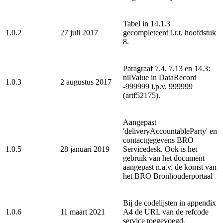
Tabel in 14.1.3
1.0.2
27 juli 2017
gecompleteerd i.r.t. hoofdstuk
8.
Paragraaf 7.4, 7.13 en 14.3:
nilValue in DataRecord
1.0.3
2 augustus 2017
-999999 i.p.v. 999999
(artf52175).
Aangepast
'deliveryAccountableParty' en
contactgegevens BRO
1.0.5
28 januari 2019
Servicedesk. Ook is het
gebruik van het document
aangepast n.a.v. de komst van
het BRO Bronhouderportaal
Bij de codelijsten in appendix
1.0.6
11 maart 2021
A4 de URL van de refcode
service toegevoegd.