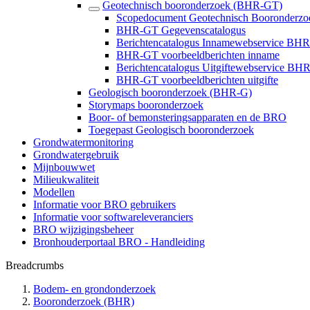
Geotechnisch booronderzoek (BHR-GT)
Scopedocument Geotechnisch Booronder
BHR-GT Gegevenscatalogus
Berichtencatalogus Innamewebservice BH
BHR-GT voorbeeldberichten inname
Berichtencatalogus Uitgiftewebservice BH
BHR-GT voorbeeldberichten uitgifte
Geologisch booronderzoek (BHR-G)
Storymaps booronderzoek
Boor- of bemonsteringsapparaten en de BRO
Toegepast Geologisch booronderzoek
Grondwatermonitoring
Grondwatergebruik
Mijnbouwwet
Milieukwaliteit
Modellen
Informatie voor BRO gebruikers
Informatie voor softwareleveranciers
BRO wijzigingsbeheer
Bronhouderportaal BRO - Handleiding
Breadcrumbs
Bodem- en grondonderzoek
Booronderzoek (BHR)