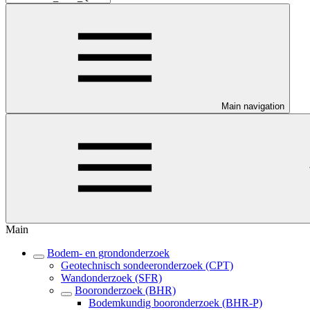
Main navigation
Main
Bodem- en grondonderzoek
Geotechnisch sondeeronderzoek (CPT)
Wandonderzoek (SFR)
Booronderzoek (BHR)
Bodemkundig booronderzoek (BHR-P)