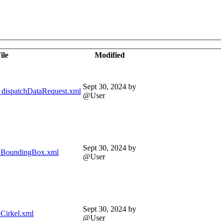
ile
Modified
Sept 30, 2024
by
ispatchDataRequest.xml
@User
Sept 30, 2024
by
BoundingBox.xml
@User
Sept 30, 2024
by
Cirkel.xml
@User