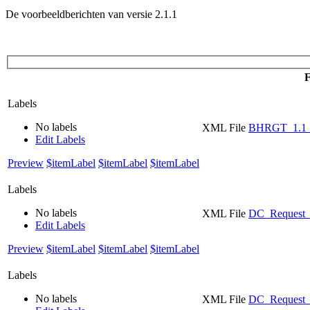
De voorbeeldberichten van versie 2.1.1
F
Labels
No labels
XML File
BHRGT_1.1_d
Edit Labels
Preview
$itemLabel
$itemLabel
$itemLabel
Labels
No labels
XML File
DC_Request_
Edit Labels
Preview
$itemLabel
$itemLabel
$itemLabel
Labels
No labels
XML File
DC_Request_