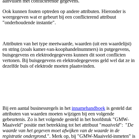
aanvullen met conflicterende gegevens.
Ook kunnen fouten optreden op andere attributen. Hieronder is
weergegeven wat er gebeurt bij een conflicterend attribuut
"onderhoudende instantie".
Attributen van het type meetwaarde, waarden (uit een waardelijst)
en string (zoals kamer-van-koophandelnummers) in putgegevens,
buisgegevens en elektrodegegevens kunnen dit soort conflicten
vertonen. Bij buisgegevens en elektrodegegevens geld wel dat ze in
dezelfde buis of elektrode moeten plaatsvinden.
Bij een aantal businessregels in het
innamehandboek
is gesteld dat
attributen van waarden moeten wijzigen bij een volgende
gebeurtenis. Zo is het volgende gesteld in het hoofdstuk "GMW-
Maaiveld" positie met betrekking tot het attribuut "
maaiveld
": "
De
waarde van het gegeven moet afwijken van de waarde in de
registratie ondergrond.
". Merk op, bij "GMW-Maaiveld-inmeten" is