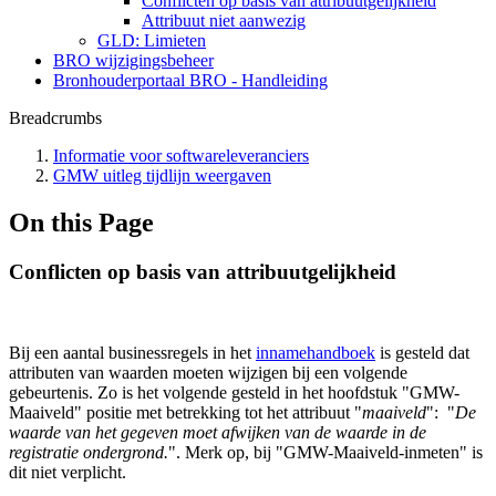
Conflicten op basis van attribuutgelijkheid
Attribuut niet aanwezig
GLD: Limieten
BRO wijzigingsbeheer
Bronhouderportaal BRO - Handleiding
Breadcrumbs
Informatie voor softwareleveranciers
GMW uitleg tijdlijn weergaven
On this Page
Conflicten op basis van attribuutgelijkheid
Bij een aantal businessregels in het
innamehandboek
is gesteld dat
attributen van waarden moeten wijzigen bij een volgende
gebeurtenis. Zo is het volgende gesteld in het hoofdstuk "GMW-
Maaiveld" positie met betrekking tot het attribuut "
maaiveld
": "
De
waarde van het gegeven moet afwijken van de waarde in de
registratie ondergrond.
". Merk op, bij "GMW-Maaiveld-inmeten" is
dit niet verplicht.