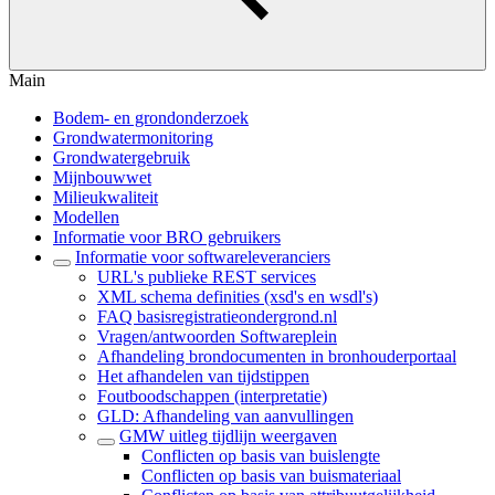
Main
Bodem- en grondonderzoek
Grondwatermonitoring
Grondwatergebruik
Mijnbouwwet
Milieukwaliteit
Modellen
Informatie voor BRO gebruikers
Informatie voor softwareleveranciers
URL's publieke REST services
XML schema definities (xsd's en wsdl's)
FAQ basisregistratieondergrond.nl
Vragen/antwoorden Softwareplein
Afhandeling brondocumenten in bronhouderportaal
Het afhandelen van tijdstippen
Foutboodschappen (interpretatie)
GLD: Afhandeling van aanvullingen
GMW uitleg tijdlijn weergaven
Conflicten op basis van buislengte
Conflicten op basis van buismateriaal