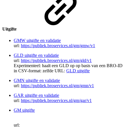
Uitgifte
GMW uitgifte en validatie
url:
https://publiek.broservices.nl/gm/gmw/v1
GLD uitgifte en validatie
url:
https://publiek.broservices.nl/gm/gld/v1
Experimenteel: haalt een GLD op op basis van een BRO-ID
in CSV-format: zelfde URL:
GLD uitgifte
GMN uitgifte en validatie
url:
https://publiek.broservices.nl/gm/gmn/v1
GAR uitgifte en validatie
url:
https://publiek.broservices.nl/gm/gar/v1
GM uitgifte
url: