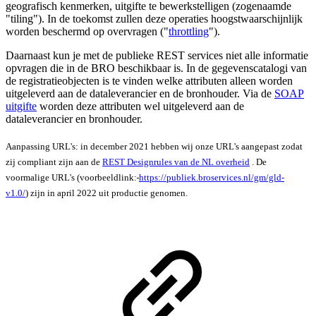
geografisch kenmerken, uitgifte te bewerkstelligen (zogenaamde
"tiling"). In de toekomst zullen deze operaties hoogstwaarschijnlijk
worden beschermd op overvragen ("
throttling
").
Daarnaast kun je met de publieke REST services niet alle informatie
opvragen die in de BRO beschikbaar is. In de gegevenscatalogi van
de registratieobjecten is te vinden welke attributen alleen worden
uitgeleverd aan de dataleverancier en de bronhouder. Via de
SOAP
uitgifte
worden deze attributen wel uitgeleverd aan de
dataleverancier en bronhouder.
Aanpassing URL's: in december 2021 hebben wij onze URL's aangepast zodat
zij compliant zijn aan de
REST Designrules van de NL overheid
. De
voormalige URL's (voorbeeldlink:
https://publiek.broservices.nl/gm/gld-
v1.0/
) zijn in april 2022 uit productie genomen.