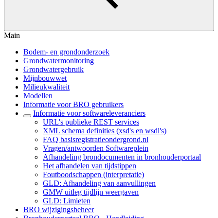
Main
Bodem- en grondonderzoek
Grondwatermonitoring
Grondwatergebruik
Mijnbouwwet
Milieukwaliteit
Modellen
Informatie voor BRO gebruikers
Informatie voor softwareleveranciers
URL's publieke REST services
XML schema definities (xsd's en wsdl's)
FAQ basisregistratieondergrond.nl
Vragen/antwoorden Softwareplein
Afhandeling brondocumenten in bronhouderportaal
Het afhandelen van tijdstippen
Foutboodschappen (interpretatie)
GLD: Afhandeling van aanvullingen
GMW uitleg tijdlijn weergaven
GLD: Limieten
BRO wijzigingsbeheer