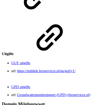
Uitgifte
GUF uitgifte
url:
https://publiek.broservices.nl/gu/guf/v1/
GPD uitgifte
url:
Grondwatermonitoringnet (GPD) (broservices.nl)
Domein Mijnbouwwet