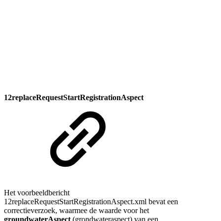
12replaceRequestStartRegistrationAspect
Het voorbeeldbericht
12replaceRequestStartRegistrationAspect
.xml
bevat een
correctieverzoek, waarmee de waarde voor het
groundwaterAspect
(grondwateraspect) van een