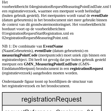
Het
voorbeeldbericht 04registrationRequestMeasuringPointEndDate.xml 
een registratieverzoek, waarmee een meetpunt wordt beëindigd
(buiten gebruik gesteld). Het meetpunten wordt vanaf de
eventDate
(datum gebeurtenis) in het brondocument niet meer gebruikt binnen
de context van dit grondwatermonitoringnet. Het voorbeeldbericht
borduurt voort op de voorbeeldberichten
01registrationRequestStartRegistration.xml en
02registrationRequestMeasuringPoint.xml.
NB 1: De combinatie van
EventName
(NaamGebeurtenis)
,
eventDate
(datum gebeurtenis) en
measuringPointCode
(meetpuntcode)
moet uniek zijn binnen een
registratieobject. Dit heeft tot gevolg dat per buiten gebruik gesteld
meetpunt een
GMN_MeasuringPointEndDate
(GMN-
EinddatumMeetpunt) brondocument in een
registrationRequest
(registratieverzoek) aangeboden moeten worden.
Onderstaande figuur toont op hoofdlijnen de structuur van
het registratieverzoek en het brondocument.