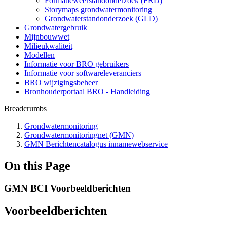
Formatieweerstandonderzoek (FRD)
Storymaps grondwatermonitoring
Grondwaterstandonderzoek (GLD)
Grondwatergebruik
Mijnbouwwet
Milieukwaliteit
Modellen
Informatie voor BRO gebruikers
Informatie voor softwareleveranciers
BRO wijzigingsbeheer
Bronhouderportaal BRO - Handleiding
Breadcrumbs
Grondwatermonitoring
Grondwatermonitoringnet (GMN)
GMN Berichtencatalogus innamewebservice
On this Page
GMN BCI Voorbeeldberichten
Voorbeeldberichten