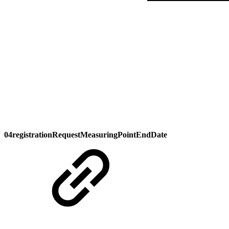
04registrationRequestMeasuringPointEndDate