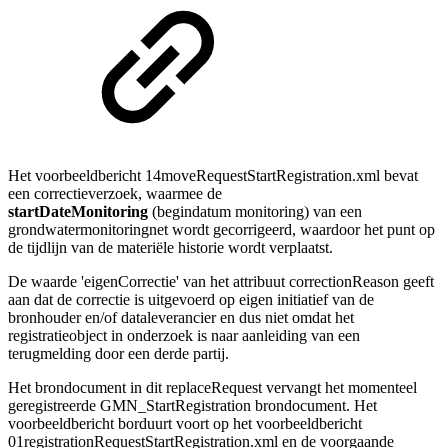
Het voorbeeldbericht 14moveRequestStartRegistration
.xml
bevat
een correctieverzoek, waarmee de
startDateMonitoring
(begindatum monitoring) van een
grondwatermonitoringnet wordt gecorrigeerd, waardoor het punt op
de tijdlijn van de materiële historie wordt verplaatst.
De waarde 'eigenCorrectie' van het attribuut correctionReason geeft
aan dat de correctie is uitgevoerd op eigen initiatief van de
bronhouder en/of dataleverancier en dus niet omdat het
registratieobject in onderzoek is naar aanleiding van een
terugmelding door een derde partij.
Het brondocument in dit replaceRequest vervangt het momenteel
geregistreerde GMN_StartRegistration brondocument.
Het
voorbeeldbericht borduurt voort op het voorbeeldbericht
01registrationRequestStartRegistration.xml en de voorgaande