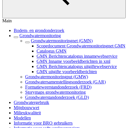
Main
Bodem- en grondonderzoek
Grondwatermonitoring
Grondwatermonitoringnet (GMN)
Scopedocument Grondwatermonitoringnet GMN
Catalogus GMN
GMN Berichtencatalogus innamewebservice
GMN Inname voorbeeldberichten in xml
GMN Berichtencatalogus uitgiftewebservice
GMN uitgifte voorbeeldberichten
Grondwatermonitoringput (GMW)
Grondwatersamenstellingsonderzoek (GAR)
Formatieweerstandonderzoek (FRD)
Storymaps grondwatermonitoring
Grondwaterstandonderzoek (GLD)
Grondwatergebruik
Mijnbouwwet
Milieukwaliteit
Modellen
Informatie voor BRO gebruikers