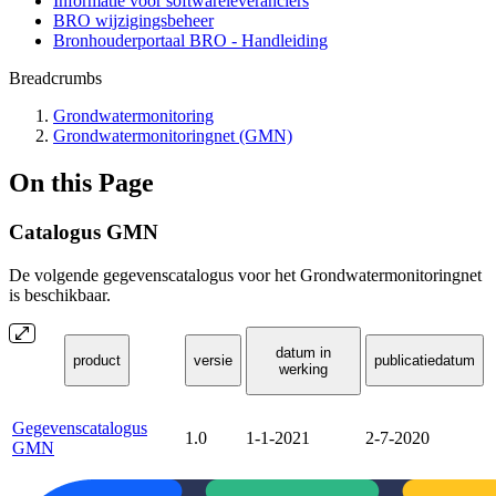
Informatie voor softwareleveranciers
BRO wijzigingsbeheer
Bronhouderportaal BRO - Handleiding
Breadcrumbs
Grondwatermonitoring
Grondwatermonitoringnet (GMN)
On this Page
Catalogus GMN
De volgende gegevenscatalogus voor het Grondwatermonitoringnet
is beschikbaar.
datum in
product
versie
publicatiedatum
werking
Gegevenscatalogus
1.0
1-1-2021
2-7-2020
GMN