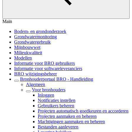
Main
Bodem- en grondonderzoek
Grondwatermonitoring
Grondwatergebruik
Mijnbouwwet
Milieukwaliteit
Modellen
Informatie voor BRO gebruikers
Informatie voor softwareleveranciers
BRO wijzigingsbeheer
Bronhouderportaal BRO - Handleiding
Algemeen
Voor bronhouders
Inloggen
Notificaties instellen
Gebruikers beheren
Projecten automatisch goedkeuren en accorderen
Projecten aanmaken en beheren
Machtigingen aanmaken en beheren
Bestanden aanleveren