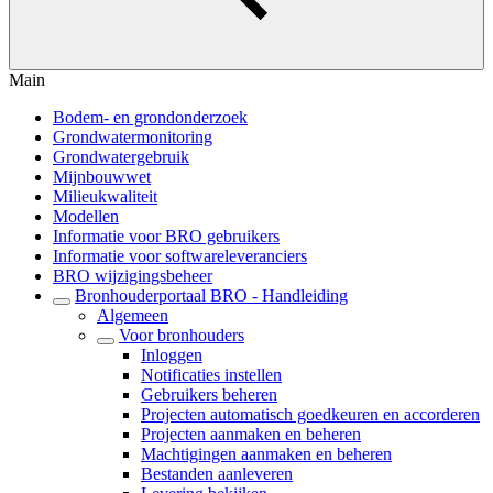
Main
Bodem- en grondonderzoek
Grondwatermonitoring
Grondwatergebruik
Mijnbouwwet
Milieukwaliteit
Modellen
Informatie voor BRO gebruikers
Informatie voor softwareleveranciers
BRO wijzigingsbeheer
Bronhouderportaal BRO - Handleiding
Algemeen
Voor bronhouders
Inloggen
Notificaties instellen
Gebruikers beheren
Projecten automatisch goedkeuren en accorderen
Projecten aanmaken en beheren
Machtigingen aanmaken en beheren
Bestanden aanleveren