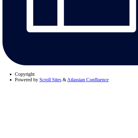
Copyright
Powered by
Scroll Sites
&
Atlassian Confluence