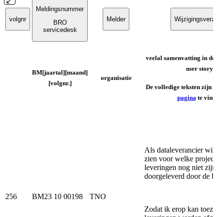
Meldingsnummer
volgnr
Melder
Wijzigingsverz
BRO
servicedesk
veelal samenvatting in de
user story
BM[jaartal][maand]
organisatie
[volgnr.]
De volledige teksten zijn
a
pagina
te vind
Als dataleverancier wi
zien voor welke project
leveringen nog niet zijn
doorgeleverd door de 
256
BM23 10 00198
TNO
Zodat ik erop kan toezi