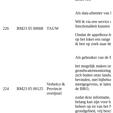
Als data-afnemer van 
Wil ik via een service 
functionaliteit kunnen 
226
BM23 05 00008
TAUW
Omdat de appelboor-func
op het loket een range 
ik ben op zoek naar de
Als gebruiker van de B
het mogelijk maken om
grondwatermonitoringpu
zich buiten onze lands
bevinden, met bijbehor
Verbelco &
meetgegevens, te laten r
224
BM23 05 00125
Provincie
de BRO,
overijssel
zodat deze informatie, 
belang kan zijn voor hy
beheer op en van het N
grondgebied, vrij besch