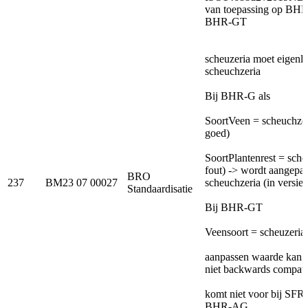
van toepassing op BH
BHR-GT
scheuzeria moet eigenlij
scheuchzeria
Bij BHR-G als
SoortVeen = scheuchze
goed)
SoortPlantenrest = sche
fout) -> wordt aangepas
BRO
237
BM23 07 00027
scheuchzeria (in versie 
Standaardisatie
Bij BHR-GT
Veensoort = scheuzeriav
aanpassen waarde kan n
niet backwards compati
komt niet voor bij SF
BHR-AG