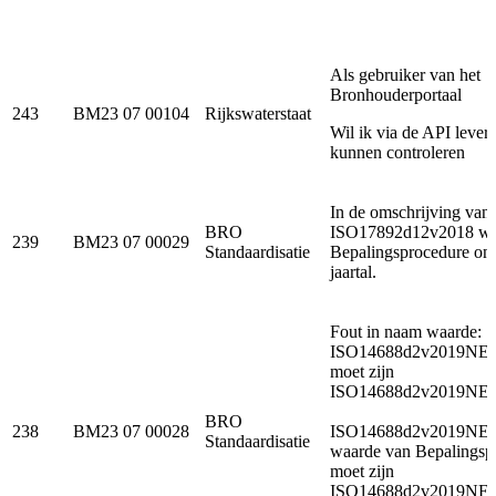
Als gebruiker van het
Bronhouderportaal
243
BM23 07 00104
Rijkswaterstaat
Wil ik via de API lever
kunnen controleren
In de omschrijving van
BRO
ISO17892d12v2018 wa
239
BM23 07 00029
Standaardisatie
Bepalingsprocedure ont
jaartal.
Fout in naam waarde:
ISO14688d2v2019NE
moet zijn
ISO14688d2v2019NE
BRO
238
BM23 07 00028
ISO14688d2v2019NE
Standaardisatie
waarde van Bepalingsp
moet zijn
ISO14688d2v2019NE