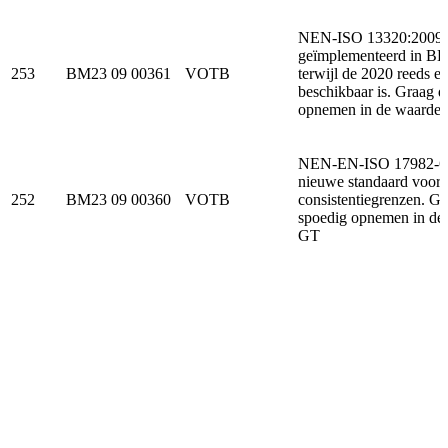
NEN-ISO 13320:2009
geïmplementeerd in 
253
BM23 09 00361
VOTB
terwijl de 2020 reeds ee
beschikbaar is. Graag d
opnemen in de waardenl
NEN-EN-ISO 17982-6 
nieuwe standaard voor
252
BM23 09 00360
VOTB
consistentiegrenzen. G
spoedig opnemen in 
GT