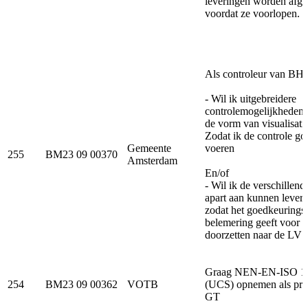
leveringen worden afg
voordat ze voorlopen.
Als controleur van B
- Wil ik uitgebreidere
controlemogelijkheden 
de vorm van visualisati
Zodat ik de controle go
Gemeente
voeren
255
BM23 09 00370
Amsterdam
En/of
- Wil ik de verschillen
apart aan kunnen lever
zodat het goedkeurings
belemering geeft voor h
doorzetten naar de LV
Graag NEN-EN-ISO 1
254
BM23 09 00362
VOTB
(UCS) opnemen als pro
GT