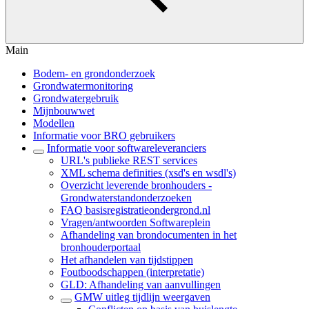
Main
Bodem- en grondonderzoek
Grondwatermonitoring
Grondwatergebruik
Mijnbouwwet
Modellen
Informatie voor BRO gebruikers
Informatie voor softwareleveranciers
URL's publieke REST services
XML schema definities (xsd's en wsdl's)
Overzicht leverende bronhouders -
Grondwaterstandonderzoeken
FAQ basisregistratieondergrond.nl
Vragen/antwoorden Softwareplein
Afhandeling van brondocumenten in het
bronhouderportaal
Het afhandelen van tijdstippen
Foutboodschappen (interpretatie)
GLD: Afhandeling van aanvullingen
GMW uitleg tijdlijn weergaven