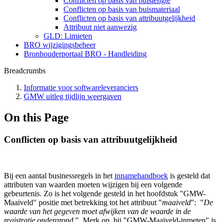
Conflicten op basis van buislengte
Conflicten op basis van buismateriaal
Conflicten op basis van attribuutgelijkheid
Attribuut niet aanwezig
GLD: Limieten
BRO wijzigingsbeheer
Bronhouderportaal BRO - Handleiding
Breadcrumbs
Informatie voor softwareleveranciers
GMW uitleg tijdlijn weergaven
On this Page
Conflicten op basis van attribuutgelijkheid
Bij een aantal businessregels in het
innamehandboek
is gesteld dat
attributen van waarden moeten wijzigen bij een volgende
gebeurtenis. Zo is het volgende gesteld in het hoofdstuk "GMW-
Maaiveld" positie met betrekking tot het attribuut "
maaiveld
": "
De
waarde van het gegeven moet afwijken van de waarde in de
registratie ondergrond.
". Merk op, bij "GMW-Maaiveld-inmeten" is