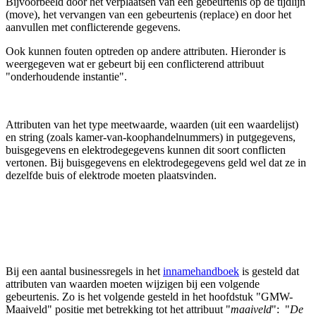
Bijvoorbeeld door het verplaatsen van een gebeurtenis op de tijdlijn
(move), het vervangen van een gebeurtenis (replace) en door het
aanvullen met conflicterende gegevens.
Ook kunnen fouten optreden op andere attributen. Hieronder is
weergegeven wat er gebeurt bij een conflicterend attribuut
"onderhoudende instantie".
Attributen van het type meetwaarde, waarden (uit een waardelijst)
en string (zoals kamer-van-koophandelnummers) in putgegevens,
buisgegevens en elektrodegegevens kunnen dit soort conflicten
vertonen. Bij buisgegevens en elektrodegegevens geld wel dat ze in
dezelfde buis of elektrode moeten plaatsvinden.
Bij een aantal businessregels in het
innamehandboek
is gesteld dat
attributen van waarden moeten wijzigen bij een volgende
gebeurtenis. Zo is het volgende gesteld in het hoofdstuk "GMW-
Maaiveld" positie met betrekking tot het attribuut "
maaiveld
": "
De