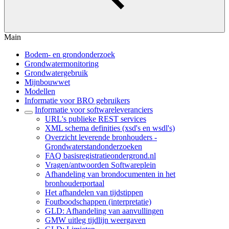
Main
Bodem- en grondonderzoek
Grondwatermonitoring
Grondwatergebruik
Mijnbouwwet
Modellen
Informatie voor BRO gebruikers
Informatie voor softwareleveranciers
URL's publieke REST services
XML schema definities (xsd's en wsdl's)
Overzicht leverende bronhouders -
Grondwaterstandonderzoeken
FAQ basisregistratieondergrond.nl
Vragen/antwoorden Softwareplein
Afhandeling van brondocumenten in het
bronhouderportaal
Het afhandelen van tijdstippen
Foutboodschappen (interpretatie)
GLD: Afhandeling van aanvullingen
GMW uitleg tijdlijn weergaven