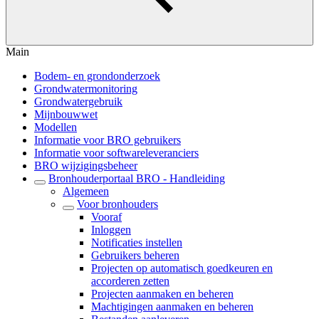
Main
Bodem- en grondonderzoek
Grondwatermonitoring
Grondwatergebruik
Mijnbouwwet
Modellen
Informatie voor BRO gebruikers
Informatie voor softwareleveranciers
BRO wijzigingsbeheer
Bronhouderportaal BRO - Handleiding
Algemeen
Voor bronhouders
Vooraf
Inloggen
Notificaties instellen
Gebruikers beheren
Projecten op automatisch goedkeuren en
accorderen zetten
Projecten aanmaken en beheren
Machtigingen aanmaken en beheren