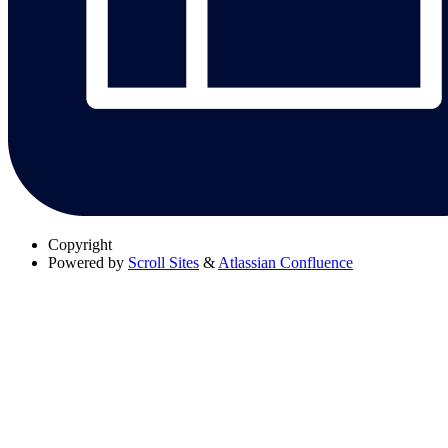
Copyright
Powered by
Scroll Sites
&
Atlassian Confluence