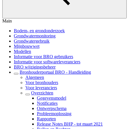
Main
Bodem- en grondonderzoek
Grondwatermonitoring
Grondwatergebruik
Mijnbouwwet
Modellen
Informatie voor BRO gebruikers
Informatie voor softwareleveranciers
BRO wijzigingsbeheer
Bronhouderportaal BRO - Handleiding
Algemeen
Voor bronhouders
Voor leveranciers
Overzichten
Gegevensmodel
Notificaties
Ontwerpschema
Probleemoplossing
Rapporten
Release Notes BHP - tot maart 2021