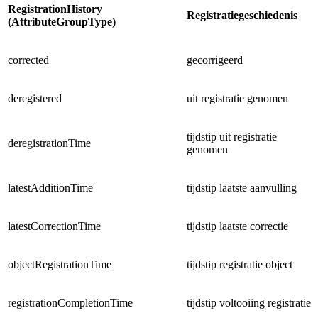
RegistrationHistory
Registratiegeschiedenis
(AttributeGroupType)
corrected
gecorrigeerd
deregistered
uit registratie genomen
tijdstip uit registratie
deregistrationTime
genomen
latestAdditionTime
tijdstip laatste aanvulling
latestCorrectionTime
tijdstip laatste correctie
objectRegistrationTime
tijdstip registratie object
registrationCompletionTime
tijdstip voltooiing registratie