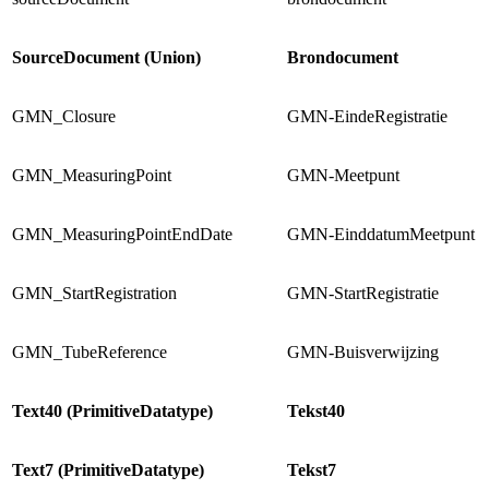
SourceDocument (Union)
Brondocument
GMN_Closure
GMN-EindeRegistratie
GMN_MeasuringPoint
GMN-Meetpunt
GMN_MeasuringPointEndDate
GMN-EinddatumMeetpunt
GMN_StartRegistration
GMN-StartRegistratie
GMN_TubeReference
GMN-Buisverwijzing
Text40 (PrimitiveDatatype)
Tekst40
Text7 (PrimitiveDatatype)
Tekst7