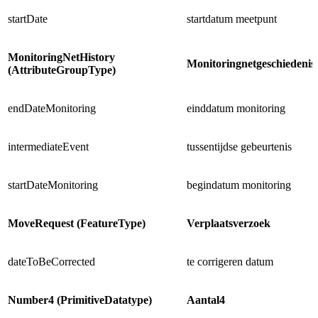
startDate
startdatum meetpunt
MonitoringNetHistory
Monitoringnetgeschiedenis
(AttributeGroupType)
endDateMonitoring
einddatum monitoring
intermediateEvent
tussentijdse gebeurtenis
startDateMonitoring
begindatum monitoring
MoveRequest (FeatureType)
Verplaatsverzoek
dateToBeCorrected
te corrigeren datum
Number4 (PrimitiveDatatype)
Aantal4