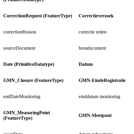
CorrectionRequest (FeatureType)
Correctieverzoek
correctionReason
correctie reden
sourceDocument
brondocument
Date (PrimitiveDatatype)
Datum
GMN_Closure (FeatureType)
GMN-EindeRegistratie
endDateMonitoring
einddatum monitoring
GMN_MeasuringPoint
GMN-Meetpunt
(FeatureType)