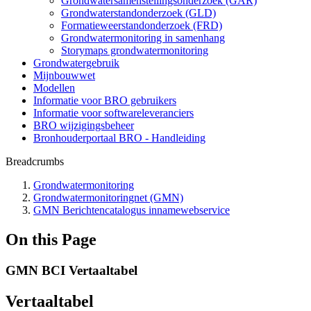
Grondwatersamenstellingsonderzoek (GAR)
Grondwaterstandonderzoek (GLD)
Formatieweerstandonderzoek (FRD)
Grondwatermonitoring in samenhang
Storymaps grondwatermonitoring
Grondwatergebruik
Mijnbouwwet
Modellen
Informatie voor BRO gebruikers
Informatie voor softwareleveranciers
BRO wijzigingsbeheer
Bronhouderportaal BRO - Handleiding
Breadcrumbs
Grondwatermonitoring
Grondwatermonitoringnet (GMN)
GMN Berichtencatalogus innamewebservice
On this Page
GMN BCI Vertaaltabel
Vertaaltabel