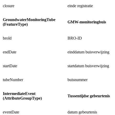
closure
einde registratie
GroundwaterMonitoringTube
GMW-monitoringbuis
(FeatureType)
broId
BRO-ID
endDate
einddatum buisverwijzing
startDate
startdatum buisverwijzing
tubeNumber
buisnummer
IntermediateEvent
Tussentijdse gebeurtenis
(AttributeGroupType)
eventDate
datum gebeurtenis