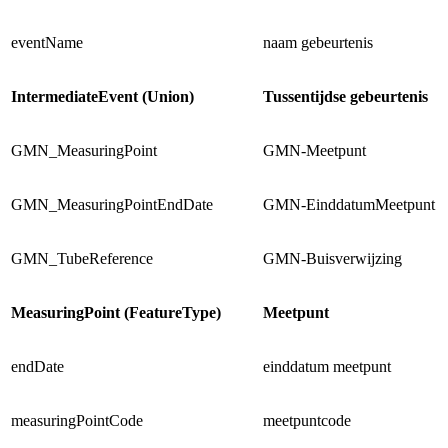
eventName
naam gebeurtenis
IntermediateEvent (Union)
Tussentijdse gebeurtenis
GMN_MeasuringPoint
GMN-Meetpunt
GMN_MeasuringPointEndDate
GMN-EinddatumMeetpunt
GMN_TubeReference
GMN-Buisverwijzing
MeasuringPoint (FeatureType)
Meetpunt
endDate
einddatum meetpunt
measuringPointCode
meetpuntcode