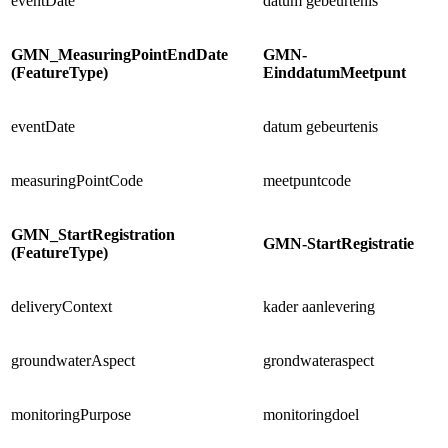
eventDate
datum gebeurtenis
GMN_MeasuringPointEndDate
GMN-
(FeatureType)
EinddatumMeetpunt
eventDate
datum gebeurtenis
measuringPointCode
meetpuntcode
GMN_StartRegistration
GMN-StartRegistratie
(FeatureType)
deliveryContext
kader aanlevering
groundwaterAspect
grondwateraspect
monitoringPurpose
monitoringdoel