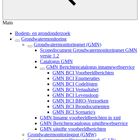
Main
Bodem- en grondonderzoek
Grondwatermonitoring
Grondwatermonitoringnet (GMN)
Scopedocument Grondwatermonitoringnet GMN
versie 1.2
Catalogus GMN
GMN Berichtencatalogus innamewebservice
GMN BCI Voorbeeldberichten
GMN BCI Enumeraties
GMN BCI Codelijsten
GMN BCI Vertaaltabel
GMN BCI Levensloop
GMN BCI BRO-Verzoeken
GMN BCI Brondocumenten
GMN BCI Scenario's
GMN Inname voorbeeldberichten in xml
GMN Berichtencatalogus uitgiftewebservice
GMN uitgifte voorbeeldberichten
Grondwatermonitoringput (GMW)