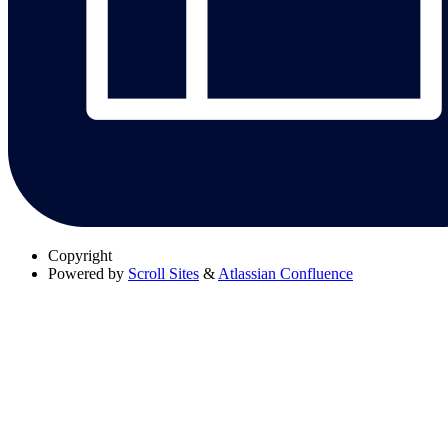
Copyright
Powered by
Scroll Sites
&
Atlassian Confluence