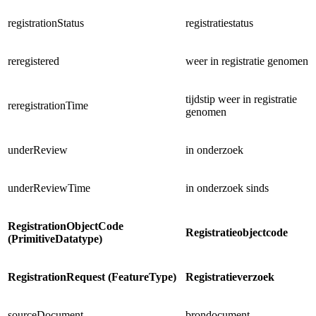
registrationStatus
registratiestatus
reregistered
weer in registratie genomen
tijdstip weer in registratie
reregistrationTime
genomen
underReview
in onderzoek
underReviewTime
in onderzoek sinds
RegistrationObjectCode
Registratieobjectcode
(PrimitiveDatatype)
RegistrationRequest (FeatureType)
Registratieverzoek
sourceDocument
brondocument