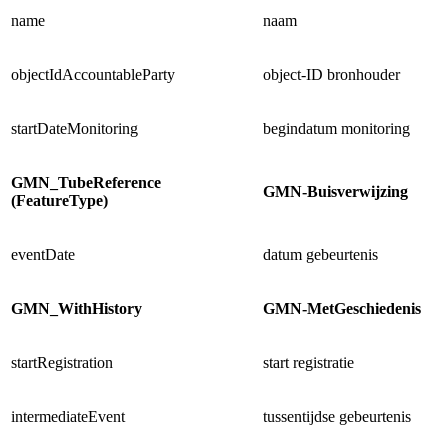
name
naam
objectIdAccountableParty
object-ID bronhouder
startDateMonitoring
begindatum monitoring
GMN_TubeReference
GMN-Buisverwijzing
(FeatureType)
eventDate
datum gebeurtenis
GMN_WithHistory
GMN-MetGeschiedenis
startRegistration
start registratie
intermediateEvent
tussentijdse gebeurtenis