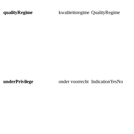
qualityRegime
kwaliteitsregime
QualityRegime
underPrivilege
onder voorrecht
IndicationYesNo