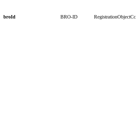
broId
BRO-ID
RegistrationObjectCo