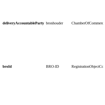
deliveryAccountableParty
bronhouder
ChamberOfCommerc
broId
BRO-ID
RegistrationObjectCo