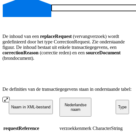
De inhoud van een
replaceRequest
(vervangverzoek) wordt
gedefinieerd door het type CorrectionRequest. Zie onderstaande
figuur. De inhoud bestaat uit enkele transactiegegevens, een
correctionReason
(correctie reden) en een
sourceDocument
(brondocument).
De definities van de transactiegegevens staan in onderstaande tabel:
Nederlandse
Naam in XML-bestand
Type
naam
requestReference
verzoekkenmerk
CharacterString