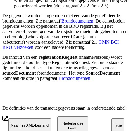
worden aangevuld. Geregistreerde gegevens kunnen nog wel
gecorrigeerd worden (zie paragraaf 2.2.2 t/m 2.2.5).
De gegevens worden aangeboden met één van de gedefinieerde
brondocumenten. Zie paragraaf
Brondocumenten
. De aangeboden
gegevens worden opgenomen in de BRO registratie. Bij het
aanvullen of beëindigen van de registratie moeten de gebeurtenissen
in chronologische volgorde van
eventDate
(datum
gebeurtenis) worden aangeleverd. Zie paragraaf 2.1
GMN BCI
BRO-Verzoeken
voor een nadere toelichting.
De inhoud van een
registrationRequest
(innameverzoek) wordt
gedefinieerd door het type RegistrationRequest. Zie onderstaande
figuur. De inhoud bestaat uit enkele transactiegegevens en een
sourceDocument
(brondocument). Het type
SourceDocument
komt aan de orde in paragraaf
Brondocumenten
.
De definities van de transactiegegevens staan in onderstaande tabel:
Nederlandse
Naam in XML-bestand
Type
naam