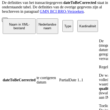
De definities van het transactiegegeven
dateToBeCorrected
staat in
onderstaande tabel. De definities van de overige gegevens zijn al
beschreven in paragraaf
GMN BCI BRO-Verzoeken
.
Naam in XML-
Nederlandse
Type
Kardinaliteit
bestand
naam
De
(mogel
datum 
geregi
vervan
Regels
De waa
te corrigeren
volledi
dateToBeCorrected
PartialDate
1..1
datum
waarde 
quali
(kwalit
aan I
Toelich