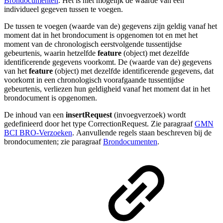
Brondocumenten
. Het is niet mogelijk de waarde van een
individueel gegeven tussen te voegen.
De tussen te voegen (waarde van de) gegevens zijn geldig vanaf het
moment dat in het brondocument is opgenomen tot en met het
moment van de chronologisch eerstvolgende tussentijdse
gebeurtenis, waarin hetzelfde
feature
(object) met dezelfde
identificerende gegevens voorkomt. De (waarde van de) gegevens
van het
feature
(object) met dezelfde identificerende gegevens, dat
voorkomt in een chronologisch voorafgaande tussentijdse
gebeurtenis, verliezen hun geldigheid vanaf het moment dat in het
brondocument is opgenomen.
De inhoud van een
insertRequest
(invoegverzoek) wordt
gedefinieerd door het type CorrectionRequest. Zie paragraaf
GMN
BCI BRO-Verzoeken
. Aanvullende regels staan beschreven bij de
brondocumenten; zie paragraaf
Brondocumenten
.