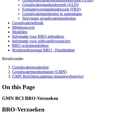
Grondwatersamenstellingsonderzoek (GAR)
Grondwaterstandonderzoek (GLD)
Formatieweerstandonderzoek (FRD)
Grondwatermonitoring in samenhang
Storymaps grondwatermonitoring
Grondwatergebruik
Mijnbouwwet
Modellen
Informatie voor BRO gebruikers
Informatie voor softwareleveranciers
BRO wijzigingsbeheer
Bronhouderportaal BRO - Handleiding
Breadcrumbs
Grondwatermonitoring
Grondwatermonitoringnet (GMN)
GMN Berichtencatalogus innamewebservice
On this Page
GMN BCI BRO-Verzoeken
BRO-Verzoeken