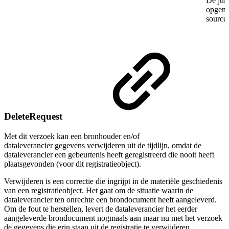
De juis
opgeno
source
DeleteRequest
Met dit verzoek kan een bronhouder en/of
dataleverancier gegevens verwijderen uit de tijdlijn, omdat de
dataleverancier een gebeurtenis heeft geregistreerd die nooit heeft
plaatsgevonden (voor dit registratieobject).
Verwijderen is een correctie die ingrijpt in de materiële geschiedenis
van een registratieobject. Het gaat om de situatie waarin de
dataleverancier ten onrechte een brondocument heeft aangeleverd.
Om de fout te herstellen, levert de dataleverancier het eerder
aangeleverde brondocument nogmaals aan maar nu met het verzoek
de gegevens die erin staan uit de registratie te verwijderen.