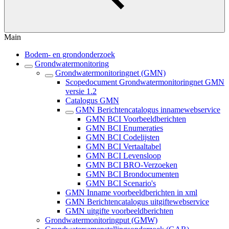
Main
Bodem- en grondonderzoek
Grondwatermonitoring
Grondwatermonitoringnet (GMN)
Scopedocument Grondwatermonitoringnet GMN
versie 1.2
Catalogus GMN
GMN Berichtencatalogus innamewebservice
GMN BCI Voorbeeldberichten
GMN BCI Enumeraties
GMN BCI Codelijsten
GMN BCI Vertaaltabel
GMN BCI Levensloop
GMN BCI BRO-Verzoeken
GMN BCI Brondocumenten
GMN BCI Scenario's
GMN Inname voorbeeldberichten in xml
GMN Berichtencatalogus uitgiftewebservice
GMN uitgifte voorbeeldberichten
Grondwatermonitoringput (GMW)