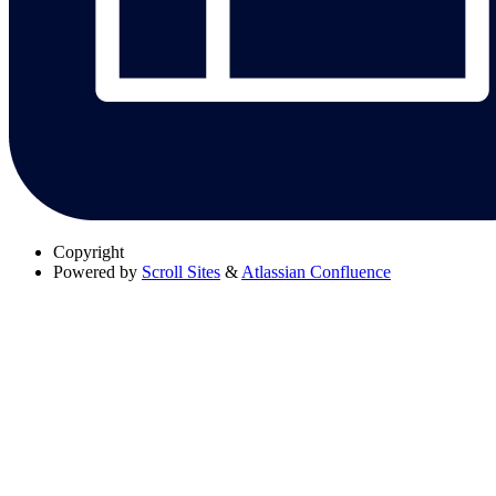
Copyright
Powered by
Scroll Sites
&
Atlassian Confluence