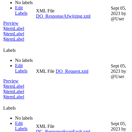
No labels
Edit
Sept 05,
XML File
Labels
2023
by
DO_ResponseAfwijzing.xml
@User
Preview
$itemLabel
$itemLabel
$itemLabel
Labels
No labels
Edit
Sept 05,
Labels
XML File
DO_Request.xml
2023
by
@User
Preview
$itemLabel
$itemLabel
$itemLabel
Labels
No labels
Edit
Sept 05,
XML File
Labels
2023
by
DC_ResponseSoapFault.xml