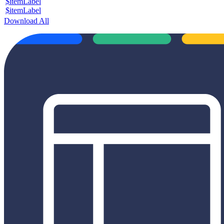
$itemLabel
$itemLabel
Download All