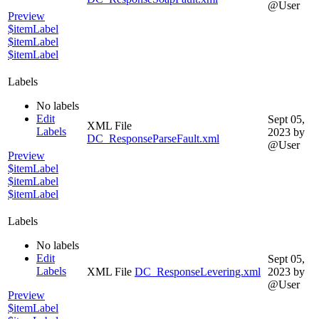
@User
Preview
$itemLabel
$itemLabel
$itemLabel
Labels
No labels
Edit
Sept 05,
XML File
Labels
2023
by
DC_ResponseParseFault.xml
@User
Preview
$itemLabel
$itemLabel
$itemLabel
Labels
No labels
Edit
Sept 05,
Labels
XML File
DC_ResponseLevering.xml
2023
by
@User
Preview
$itemLabel