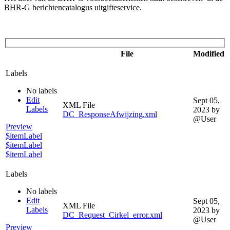
BHR-G berichtencatalogus uitgifteservice.
File
Modified
Labels
No labels
Edit
Sept 05,
XML File
Labels
2023
by
DC_ResponseAfwijzing.xml
@User
Preview
$itemLabel
$itemLabel
$itemLabel
Labels
No labels
Edit
Sept 05,
XML File
Labels
2023
by
DC_Request_Cirkel_error.xml
@User
Preview