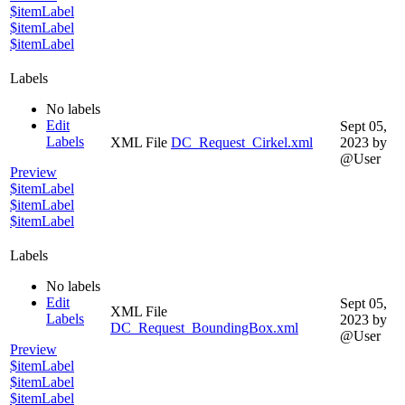
$itemLabel
$itemLabel
$itemLabel
Labels
No labels
Edit
Sept 05,
Labels
XML File
DC_Request_Cirkel.xml
2023
by
@User
Preview
$itemLabel
$itemLabel
$itemLabel
Labels
No labels
Edit
Sept 05,
XML File
Labels
2023
by
DC_Request_BoundingBox.xml
@User
Preview
$itemLabel
$itemLabel
$itemLabel