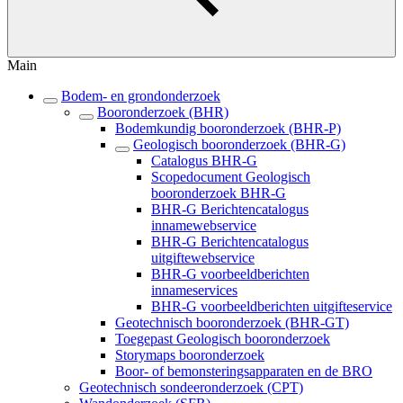
Main
Bodem- en grondonderzoek
Booronderzoek (BHR)
Bodemkundig booronderzoek (BHR-P)
Geologisch booronderzoek (BHR-G)
Catalogus BHR-G
Scopedocument Geologisch
booronderzoek BHR-G
BHR-G Berichtencatalogus
innamewebservice
BHR-G Berichtencatalogus
uitgiftewebservice
BHR-G voorbeeldberichten
innameservices
BHR-G voorbeeldberichten uitgifteservice
Geotechnisch booronderzoek (BHR-GT)
Toegepast Geologisch booronderzoek
Storymaps booronderzoek
Boor- of bemonsteringsapparaten en de BRO
Geotechnisch sondeeronderzoek (CPT)