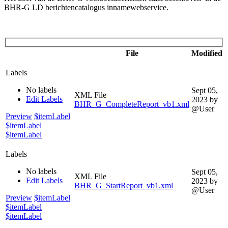
BHR-G LD berichtencatalogus innamewebservice.
File
Modified
Labels
No labels
Sept 05,
XML File
Edit Labels
2023
by
BHR_G_CompleteReport_vb1.xml
@User
Preview
$itemLabel
$itemLabel
$itemLabel
Labels
No labels
Sept 05,
XML File
Edit Labels
2023
by
BHR_G_StartReport_vb1.xml
@User
Preview
$itemLabel
$itemLabel
$itemLabel