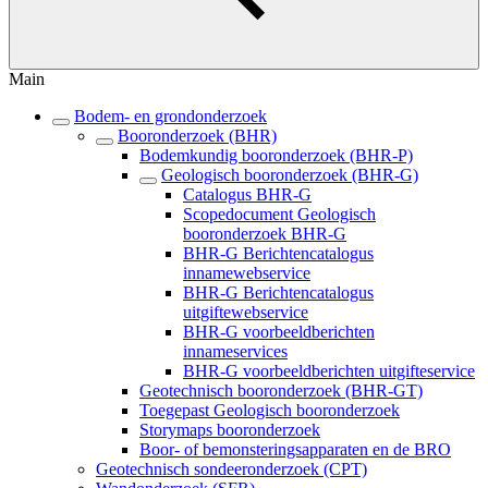
Main
Bodem- en grondonderzoek
Booronderzoek (BHR)
Bodemkundig booronderzoek (BHR-P)
Geologisch booronderzoek (BHR-G)
Catalogus BHR-G
Scopedocument Geologisch
booronderzoek BHR-G
BHR-G Berichtencatalogus
innamewebservice
BHR-G Berichtencatalogus
uitgiftewebservice
BHR-G voorbeeldberichten
innameservices
BHR-G voorbeeldberichten uitgifteservice
Geotechnisch booronderzoek (BHR-GT)
Toegepast Geologisch booronderzoek
Storymaps booronderzoek
Boor- of bemonsteringsapparaten en de BRO
Geotechnisch sondeeronderzoek (CPT)