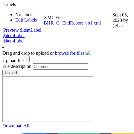
Labels
No labels
Sept 05,
XML File
Edit Labels
2023
by
BHR_G_EndReport_vb1.xml
@User
Preview
$itemLabel
$itemLabel
$itemLabel
Drag and drop to upload or
browse for files
Upload file
File description
Download All