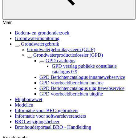
Main
Bodem- en grondonderzoek
Grondwatermonitoring
Grondwatergebruik
Grondwatergebruiksysteem (GUF)
Grondwaterproductiedossier (GPD)
GPD catalogus
GPD verslag publieke consultatie
catalogus 0.9
GPD Berichtencatalogus innamewebservice
GPD voorbeeldberichten inname
GPD Berichtencatalogus uitgiftewebservice
GPD voorbeeldberichten uitgifte
Mijnbouwwet
Modellen
Informatie voor BRO gebruikers
Informatie voor softwareleveranciers
BRO wijzigingsbeheer
Bronhouderportaal BRO - Handleiding
Breadcrumbs