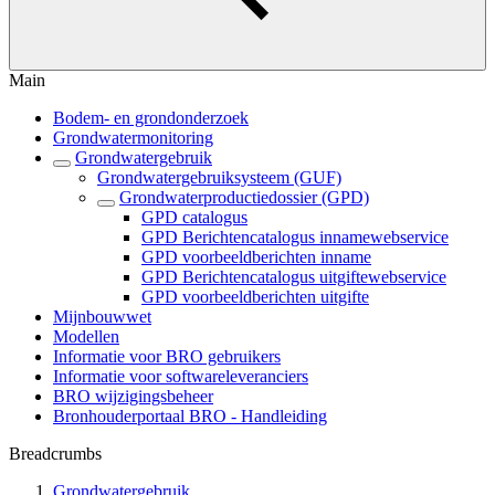
Main
Bodem- en grondonderzoek
Grondwatermonitoring
Grondwatergebruik
Grondwatergebruiksysteem (GUF)
Grondwaterproductiedossier (GPD)
GPD catalogus
GPD Berichtencatalogus innamewebservice
GPD voorbeeldberichten inname
GPD Berichtencatalogus uitgiftewebservice
GPD voorbeeldberichten uitgifte
Mijnbouwwet
Modellen
Informatie voor BRO gebruikers
Informatie voor softwareleveranciers
BRO wijzigingsbeheer
Bronhouderportaal BRO - Handleiding
Breadcrumbs
Grondwatergebruik