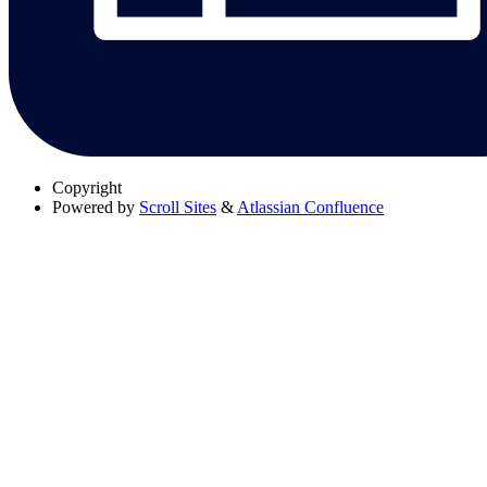
Copyright
Powered by
Scroll Sites
&
Atlassian Confluence