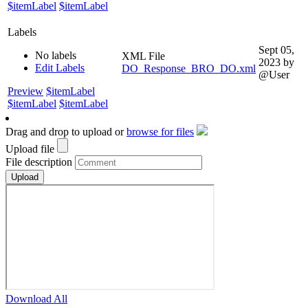
$itemLabel
$itemLabel
Labels
Sept 05,
No labels
XML File
2023
by
Edit Labels
DO_Response_BRO_DO.xml
@User
Preview
$itemLabel
$itemLabel
$itemLabel
Drag and drop to upload or
browse for files
Upload file
File description
Download All