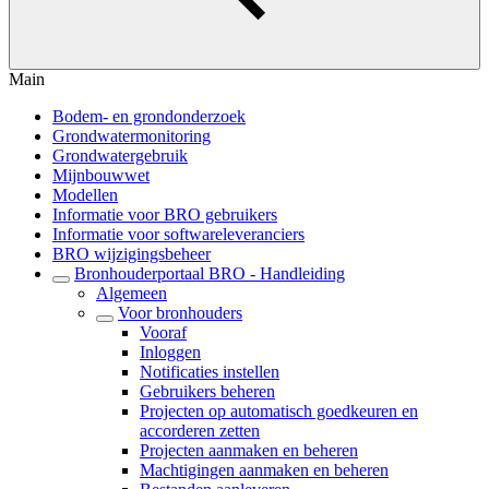
Main
Bodem- en grondonderzoek
Grondwatermonitoring
Grondwatergebruik
Mijnbouwwet
Modellen
Informatie voor BRO gebruikers
Informatie voor softwareleveranciers
BRO wijzigingsbeheer
Bronhouderportaal BRO - Handleiding
Algemeen
Voor bronhouders
Vooraf
Inloggen
Notificaties instellen
Gebruikers beheren
Projecten op automatisch goedkeuren en
accorderen zetten
Projecten aanmaken en beheren
Machtigingen aanmaken en beheren