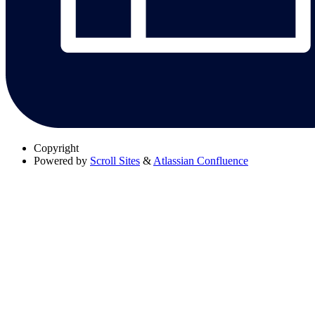
Copyright
Powered by
Scroll Sites
&
Atlassian Confluence