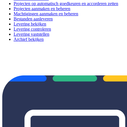
Projecten op automatisch goedkeuren en accorderen zetten
Projecten aanmaken en beheren
Machtigingen aanmaken en beheren
Bestanden aanleveren
Levering bekijken
Levering controleren
Levering vaststellen
Archief bekijken