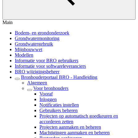
Main
Bodem- en grondonderzoek
Grondwatermonitoring
Grondwatergebruik
Mijnbouwwet
Modellen
Informatie voor BRO gebruikers
Informatie voor softwareleveranciers
BRO wijzigingsbeheer
Bronhouderportaal BRO - Handleiding
Algemeen
Voor bronhouders
Vooraf
Inloggen
Notificaties instellen
Gebruikers beheren
Projecten op automatisch goedkeuren en
accorderen zetten
Projecten aanmaken en beheren
Machtigingen aanmaken en beheren