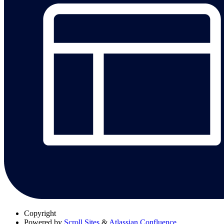
Copyright
Powered by
Scroll Sites
&
Atlassian Confluence