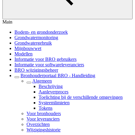
Main
Bodem- en grondonderzoek
Grondwatermonitoring
Grondwatergebruik
Mijnbouwwet
Modellen
Informatie voor BRO gebruikers
Informatie voor softwareleveranciers
BRO wijzigingsbeheer
Bronhouderportaal BRO - Handleiding
Algemeen
Beschrijving
Aanleverproces
Toelichting bij de verschillende omgevingen
Systeemlimieten
Tokens
Voor bronhouders
Voor leveranciers
Overzichten
Wijzigingshistorie