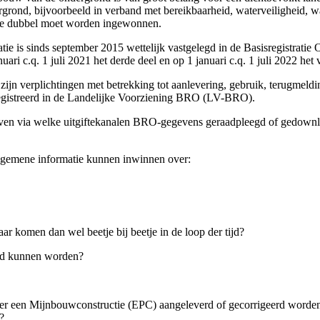
ergrond, bijvoorbeeld in verband met bereikbaarheid, waterveiligheid,
tie dubbel moet worden ingewonnen.
tie is sinds september 2015 wettelijk vastgelegd in de Basisregistrati
ri c.q. 1 juli 2021 het derde deel en op 1 januari c.q. 1 juli 2022 het v
 zijn verplichtingen met betrekking tot aanlevering, gebruik, terugmel
istreerd in de Landelijke Voorziening BRO (LV-BRO).
en via welke uitgiftekanalen BRO-gegevens geraadpleegd of gedownl
lgemene informatie kunnen inwinnen over:
r komen dan wel beetje bij beetje in de loop der tijd?
eld kunnen worden?
ver een M
ijnbouwconstructie
(EPC) aangeleverd of gecorrigeerd worden 
?