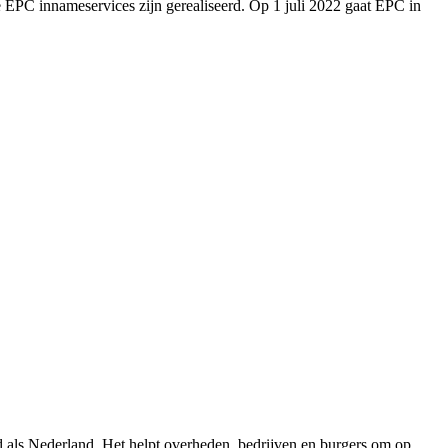
 EPC innameservices zijn gerealiseerd. Op 1 juli 2022 gaat EPC in
 als Nederland. Het helpt overheden, bedrijven en burgers om op