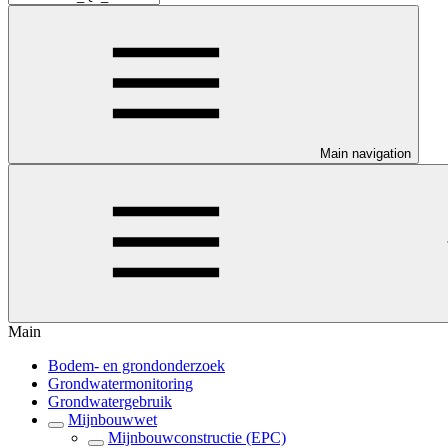
Main navigation
Main
Bodem- en grondonderzoek
Grondwatermonitoring
Grondwatergebruik
Mijnbouwwet
Mijnbouwconstructie (EPC)