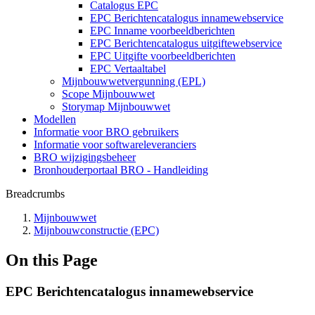
Catalogus EPC
EPC Berichtencatalogus innamewebservice
EPC Inname voorbeeldberichten
EPC Berichtencatalogus uitgiftewebservice
EPC Uitgifte voorbeeldberichten
EPC Vertaaltabel
Mijnbouwwetvergunning (EPL)
Scope Mijnbouwwet
Storymap Mijnbouwwet
Modellen
Informatie voor BRO gebruikers
Informatie voor softwareleveranciers
BRO wijzigingsbeheer
Bronhouderportaal BRO - Handleiding
Breadcrumbs
Mijnbouwwet
Mijnbouwconstructie (EPC)
On this Page
EPC Berichtencatalogus innamewebservice