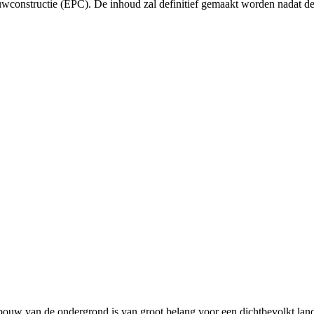
wconstructie (EPC). De inhoud zal definitief gemaakt worden nadat de
bouw van de ondergrond is van groot belang voor een dichtbevolkt land