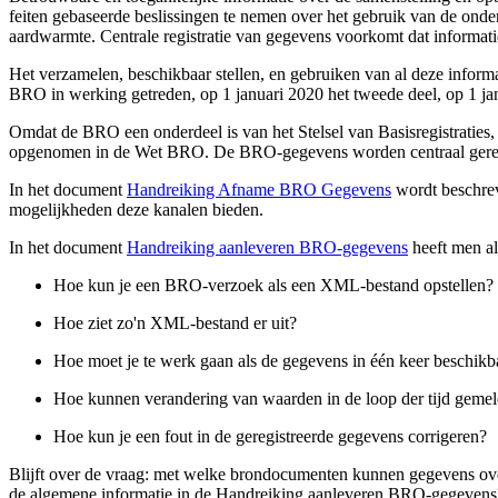
feiten gebaseerde beslissingen te nemen over het gebruik van de ond
aardwarmte. Centrale registratie van gegevens voorkomt dat informa
Het verzamelen, beschikbaar stellen, en gebruiken van al deze informa
BRO in werking getreden, op 1 januari 2020 het tweede deel, op 1 janua
Omdat de BRO een onderdeel is van het Stelsel van Basisregistraties,
opgenomen in de Wet BRO. De BRO-gegevens worden centraal gereg
In het document
Handreiking Afname BRO Gegevens
wordt beschrev
mogelijkheden deze kanalen bieden.
In het document
Handreiking aanleveren BRO-gegevens
heeft men a
Hoe kun je een BRO-verzoek als een XML-bestand opstellen?
Hoe ziet zo'n XML-bestand er uit?
Hoe moet je te werk gaan als de gegevens in één keer beschikbaa
Hoe kunnen verandering van waarden in de loop der tijd gem
Hoe kun je een fout in de geregistreerde gegevens corrigeren?
Blijft over de vraag: met welke brondocumenten kunnen gegevens o
de algemene informatie in de Handreiking aanleveren BRO-gegevens