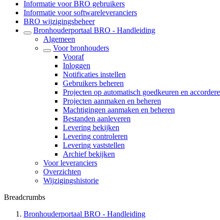
Informatie voor BRO gebruikers
Informatie voor softwareleveranciers
BRO wijzigingsbeheer
Bronhouderportaal BRO - Handleiding
Algemeen
Voor bronhouders
Vooraf
Inloggen
Notificaties instellen
Gebruikers beheren
Projecten op automatisch goedkeuren en accordere
Projecten aanmaken en beheren
Machtigingen aanmaken en beheren
Bestanden aanleveren
Levering bekijken
Levering controleren
Levering vaststellen
Archief bekijken
Voor leveranciers
Overzichten
Wijzigingshistorie
Breadcrumbs
Bronhouderportaal BRO - Handleiding