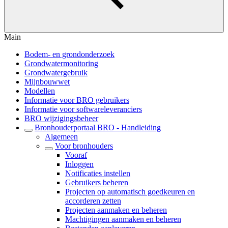
Main
Bodem- en grondonderzoek
Grondwatermonitoring
Grondwatergebruik
Mijnbouwwet
Modellen
Informatie voor BRO gebruikers
Informatie voor softwareleveranciers
BRO wijzigingsbeheer
Bronhouderportaal BRO - Handleiding
Algemeen
Voor bronhouders
Vooraf
Inloggen
Notificaties instellen
Gebruikers beheren
Projecten op automatisch goedkeuren en
accorderen zetten
Projecten aanmaken en beheren
Machtigingen aanmaken en beheren