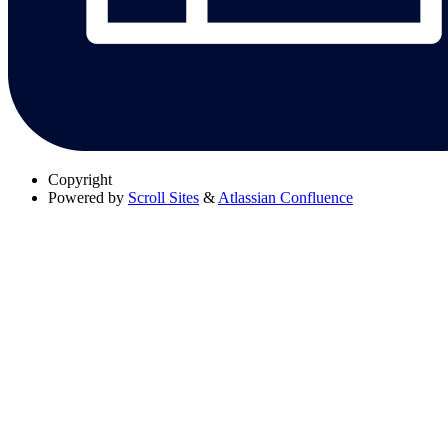
Copyright
Powered by
Scroll Sites
&
Atlassian Confluence