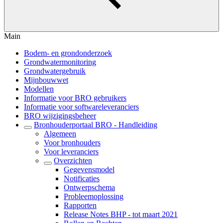
Main
Bodem- en grondonderzoek
Grondwatermonitoring
Grondwatergebruik
Mijnbouwwet
Modellen
Informatie voor BRO gebruikers
Informatie voor softwareleveranciers
BRO wijzigingsbeheer
Bronhouderportaal BRO - Handleiding
Algemeen
Voor bronhouders
Voor leveranciers
Overzichten
Gegevensmodel
Notificaties
Ontwerpschema
Probleemoplossing
Rapporten
Release Notes BHP - tot maart 2021