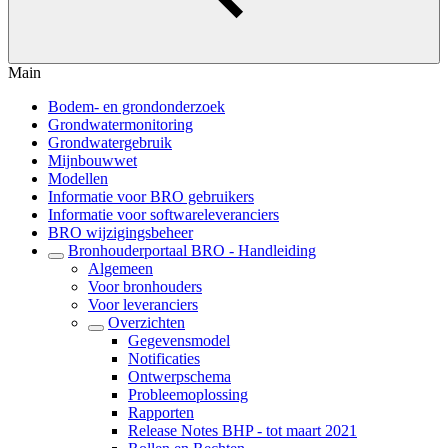
Main
Bodem- en grondonderzoek
Grondwatermonitoring
Grondwatergebruik
Mijnbouwwet
Modellen
Informatie voor BRO gebruikers
Informatie voor softwareleveranciers
BRO wijzigingsbeheer
Bronhouderportaal BRO - Handleiding
Algemeen
Voor bronhouders
Voor leveranciers
Overzichten
Gegevensmodel
Notificaties
Ontwerpschema
Probleemoplossing
Rapporten
Release Notes BHP - tot maart 2021