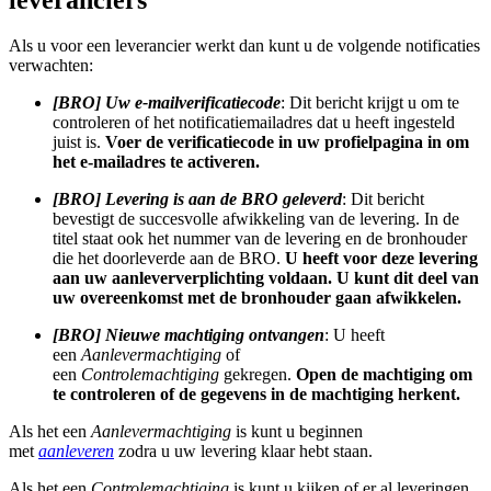
Als u voor een leverancier werkt dan kunt u de volgende notificaties
verwachten:
[BRO] Uw e-mailverificatiecode
: Dit bericht krijgt u om te
controleren of het notificatiemailadres dat u heeft ingesteld
juist is.
Voer de verificatiecode in uw profielpagina in om
het e-mailadres te activeren.
[BRO] Levering is aan de BRO geleverd
: Dit bericht
bevestigt de succesvolle afwikkeling van de levering. In de
titel staat ook het nummer van de levering en de bronhouder
die het doorleverde aan de BRO.
U heeft voor deze levering
aan uw aanleververplichting voldaan. U kunt dit deel van
uw overeenkomst met de bronhouder gaan afwikkelen.
[BRO] Nieuwe machtiging ontvangen
: U heeft
een
Aanlevermachtiging
of
een
Controlemachtiging
gekregen.
Open de machtiging om
te controleren of de gegevens in de machtiging herkent.
Als het een
Aanlevermachtiging
is kunt u beginnen
met
aanleveren
zodra u uw levering klaar hebt staan.
Als het een
Controlemachtiging
is kunt u kijken of er al leveringen