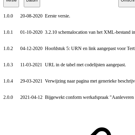
Versie
Datum
Omschri
1.0.0
20-08-2020
Eerste versie.
1.0.1
01-10-2020
3.2.10 schemalocation van het XML-bestand in h
1.0.2
04-12-2020
Hoofdstuk 5: URN en link aangepast voor
Tert
1.0.3
11-03-2021
URL in de tabel met codelijsten aangepast.
1.0.4
29-03-2021
Verwijzing naar pagina met generieke beschrijvi
2.0.0
2021-04-12
Bijgewekt conform werkafspraak "Aanleveren 