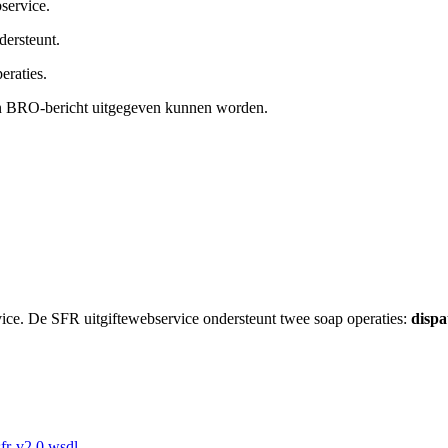
service.
dersteunt.
eraties.
 een BRO-bericht uitgegeven kunnen worden.
ce. De SFR uitgiftewebservice ondersteunt twee soap operaties:
dispa
sfr-v2.0.wsdl