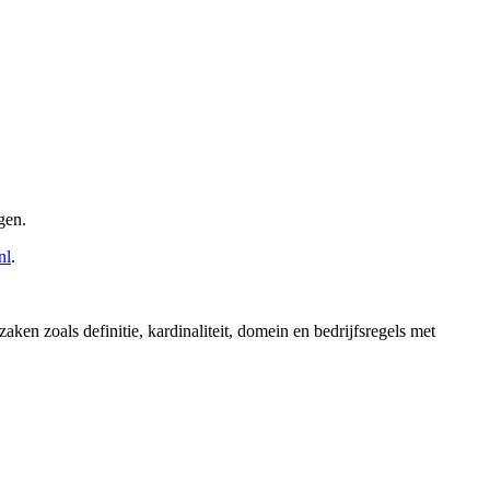
gen.
nl
.
en zoals definitie, kardinaliteit, domein en bedrijfsregels met