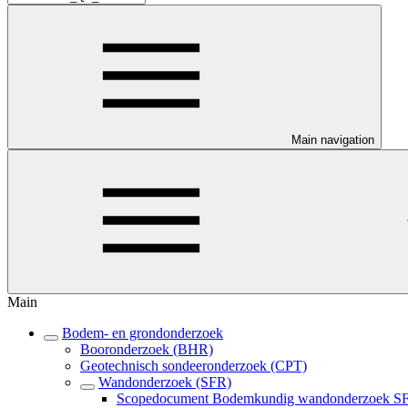
Main navigation
Main
Bodem- en grondonderzoek
Booronderzoek (BHR)
Geotechnisch sondeeronderzoek (CPT)
Wandonderzoek (SFR)
Scopedocument Bodemkundig wandonderzoek S