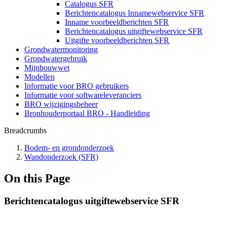
Catalogus SFR
Berichtencatalogus Innamewebservice SFR
Inname voorbeeldberichten SFR
Berichtencatalogus uitgiftewebservice SFR
Uitgifte voorbeeldberichten SFR
Grondwatermonitoring
Grondwatergebruik
Mijnbouwwet
Modellen
Informatie voor BRO gebruikers
Informatie voor softwareleveranciers
BRO wijzigingsbeheer
Bronhouderportaal BRO - Handleiding
Breadcrumbs
Bodem- en grondonderzoek
Wandonderzoek (SFR)
On this Page
Berichtencatalogus uitgiftewebservice SFR