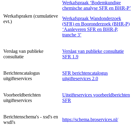
Werkafspraak ‘Bodemkundige
chemische analyse SFR en BHR-P’
Werkafspraken (cumulatieve
Werkafspraak Wandonderzoek
evt.)
(SFR) en Booronderzoek (BHR-P)
‘Aanleveren SFR en BHR-P,
tranche 3’
Verslag van publieke
Verslag van publieke consultatie
consultatie
SFR 1.9
Berichtencatalogus
SFR berichtencatalogus
uitgifteservices
uitgifteservices 2.0
Voorbeeldberichten
Uitgifteservices voorbeeldberichten
uitgifteservices
SFR
Berichtenschema's - xsd's en
https://schema.broservices.nl/
wsdl's