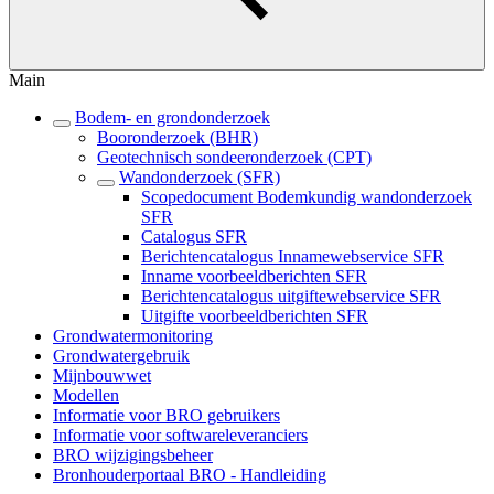
Main
Bodem- en grondonderzoek
Booronderzoek (BHR)
Geotechnisch sondeeronderzoek (CPT)
Wandonderzoek (SFR)
Scopedocument Bodemkundig wandonderzoek
SFR
Catalogus SFR
Berichtencatalogus Innamewebservice SFR
Inname voorbeeldberichten SFR
Berichtencatalogus uitgiftewebservice SFR
Uitgifte voorbeeldberichten SFR
Grondwatermonitoring
Grondwatergebruik
Mijnbouwwet
Modellen
Informatie voor BRO gebruikers
Informatie voor softwareleveranciers
BRO wijzigingsbeheer
Bronhouderportaal BRO - Handleiding