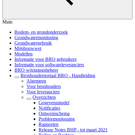
Main
Bodem- en grondonderzoek
Grondwatermonitoring
Grondwatergebruik
Mijnbouwwet
Modellen
Informatie voor BRO gebruikers
Informatie voor softwareleveranciers
BRO wijzigingsbeheer
Bronhouderportaal BRO - Handleiding
Algemeen
Voor bronhouders
Voor leveranciers
Overzichten
Gegevensmodel
Notificaties
Ontwerpschema
Probleemoplossing
Rapporten
Release Notes BHP - tot maart 2021