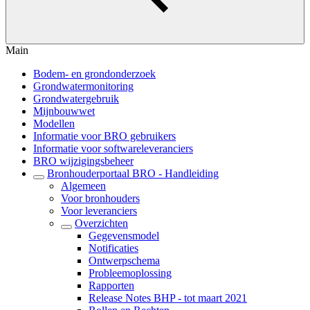
Main
Bodem- en grondonderzoek
Grondwatermonitoring
Grondwatergebruik
Mijnbouwwet
Modellen
Informatie voor BRO gebruikers
Informatie voor softwareleveranciers
BRO wijzigingsbeheer
Bronhouderportaal BRO - Handleiding
Algemeen
Voor bronhouders
Voor leveranciers
Overzichten
Gegevensmodel
Notificaties
Ontwerpschema
Probleemoplossing
Rapporten
Release Notes BHP - tot maart 2021