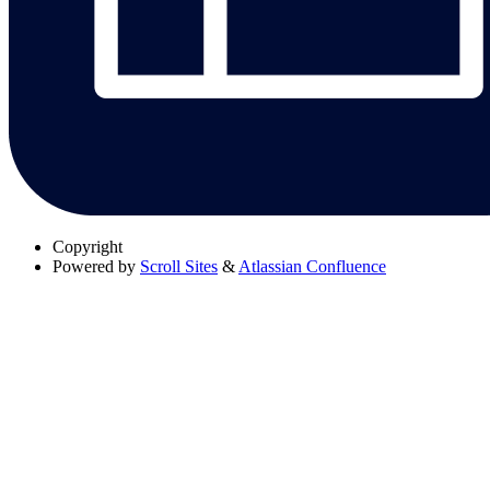
Copyright
Powered by
Scroll Sites
&
Atlassian Confluence