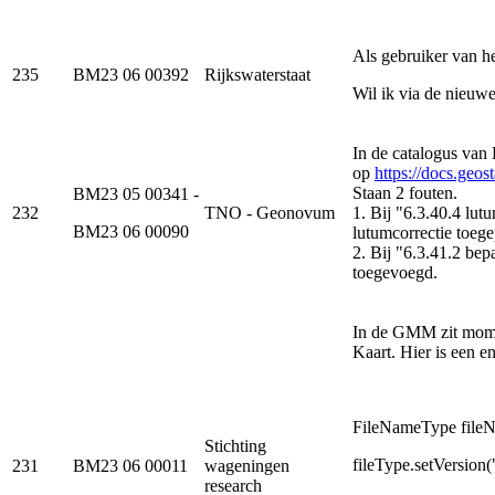
Als gebruiker van h
235
BM23 06 00392
Rijkswaterstaat
Wil ik via de nieuw
In de catalogus van
op
https://docs.geo
Staan 2 fouten.
BM23 05 00341 -
232
TNO - Geonovum
1. Bij "6.3.40.4 lut
BM23 06 00090
lutumcorrectie toege
2. Bij "6.3.41.2 b
toegevoegd.
In de GMM zit mome
Kaart. Hier is een 
FileNameType fi
Stichting
fileType.setVersion(
231
BM23 06 00011
wageningen
research