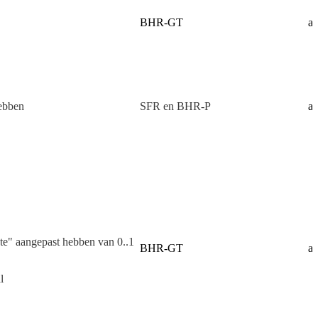
BHR-GT
af
hebben
SFR en BHR-P
af
kte" aangepast hebben van 0..1
BHR-GT
af
l