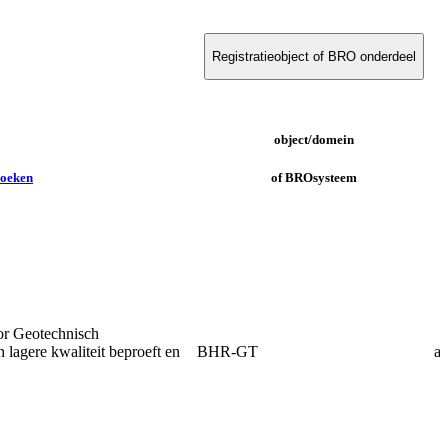
Registratieobject of BRO onderdeel
object/domein
zoeken
of BROsysteem
or Geotechnisch
lagere kwaliteit beproeft en
BHR-GT
af