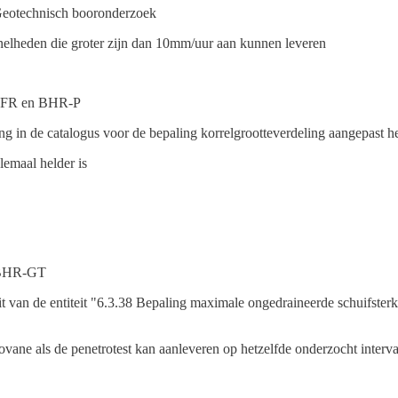
Geotechnisch booronderzoek
nelheden die groter zijn dan 10mm/uur aan kunnen leveren
 SFR en BHR-P
ng in de catalogus voor de bepaling korrelgrootteverdeling aangepast 
lemaal helder is
 BHR-GT
eit van de entiteit "6.3.38 Bepaling maximale ongedraineerde schuifster
ovane als de penetrotest kan aanleveren op hetzelfde onderzocht interva