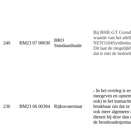
Bij BHR-GT Grond.gr
waarde van het attri
BRO
240
BM23 07 00030
NEN5104Synthetisch 
Standaardisatie
Dit laat de mogelij
dat is niet de bedoel
- In het overleg is 
meegeven en opnemen
ook) in het transact
236
BM23 06 00394
Rijkswaterstaat
bruikbaar om dat ze 
ook meer algemeen n
dienen bij deze dan
de bronhouderportaa