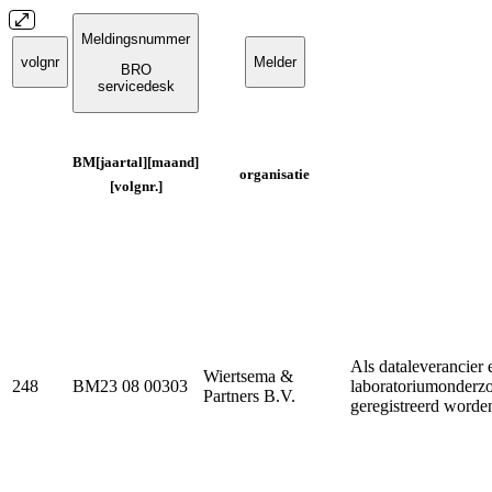
Meldingsnummer
volgnr
Melder
BRO
servicedesk
BM[jaartal][maand]
organisatie
[volgnr.]
Als dataleverancier
Wiertsema &
248
BM23 08 00303
laboratoriumonderzo
Partners B.V.
geregistreerd worde