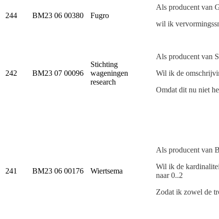
Als producent van 
244
BM23 06 00380
Fugro
wil ik vervormingss
Als producent van
Stichting
242
BM23 07 00096
wageningen
Wil ik de omschrijvi
research
Omdat dit nu niet he
Als producent van
Wil ik de kardinalit
241
BM23 06 00176
Wiertsema
naar 0..2
Zodat ik zowel de tr