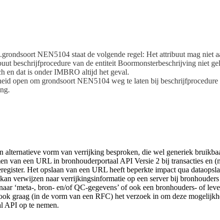
ondsoort NEN5104 staat de volgende regel: Het attribuut mag niet a
buut beschrijfprocedure van de entiteit Boormonsterbeschrijving niet gel
en dat is onder IMBRO altijd het geval.
kheid open om grondsoort NEN5104 weg te laten bij beschrijfprocedu
ing.
een alternatieve vorm van verrijking besproken, die wel generiek bruikbaa
 van een URL in bronhouderportaal API Versie 2 bij transacties en (naa
ieregister. Het opslaan van een URL heeft beperkte impact qua dataopslag
kan verwijzen naar verrijkingsinformatie op een server bij bronhouders
aar ‘meta-, bron- en/of QC-gegevens’ of ook een bronhouders- of leve
 ook graag (in de vorm van een RFC) het verzoek in om deze mogelijkhe
l API op te nemen.