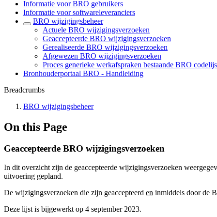
Informatie voor BRO gebruikers
Informatie voor softwareleveranciers
BRO wijzigingsbeheer
Actuele BRO wijzigingsverzoeken
Geaccepteerde BRO wijzigingsverzoeken
Gerealiseerde BRO wijzigingsverzoeken
Afgewezen BRO wijzigingsverzoeken
Proces generieke werkafspraken bestaande BRO codelijs
Bronhouderportaal BRO - Handleiding
Breadcrumbs
BRO wijzigingsbeheer
On this Page
Geaccepteerde BRO wijzigingsverzoeken
In dit overzicht zijn de geaccepteerde wijzigingsverzoeken weergeg
uitvoering gepland.
De wijzigingsverzoeken die zijn geaccepteerd
en
inmiddels door de BR
Deze lijst is bijgewerkt op 4 september 2023.