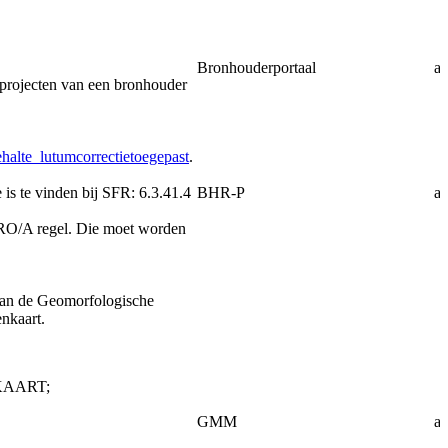
Bronhouderportaal
af
 projecten van een bronhouder
ehalte_lutumcorrectietoegepast
.
e is te vinden bij SFR: 6.3.41.4
BHR-P
af
BRO/A regel. Die moet worden
van de Geomorfologische
nkaart.
KAART;
GMM
af