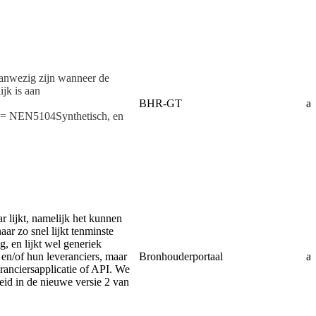
anwezig zijn wanneer de
ijk is aan
BHR-GT
af
re = NEN5104Synthetisch, en
r lijkt, namelijk het kunnen
r zo snel lijkt tenminste
, en lijkt wel generiek
 en/of hun leveranciers, maar
Bronhouderportaal
af
ranciersapplicatie of API. We
id in de nieuwe versie 2 van