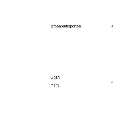
Bronhouderportaal
af
GMN
af
GLD