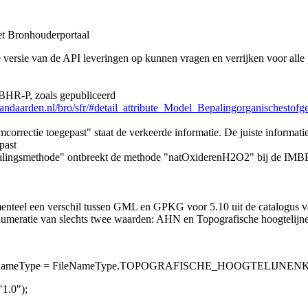
et Bronhouderportaal
e versie van de API leveringen op kunnen vragen en verrijken voor alle
 BHR-P, zoals gepubliceerd
standaarden.nl/bro/sfr/#detail_attribute_Model_Bepalingorganischestofg
umcorrectie toegepast" staat de verkeerde informatie. De juiste informati
past
epalingsmethode" ontbreekt de methode "natOxiderenH2O2" bij de IM
nteel een verschil tussen GML en GPKG voor 5.10 uit de catalogus 
enumeratie van slechts twee waarden: AHN en Topografische hoogtelijne
leNameType = FileNameType.TOPOGRAFISCHE_HOOGTELIJNEN
"1.0");