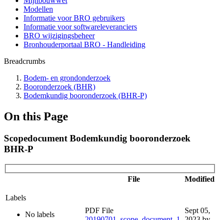
Mijnbouwwet
Modellen
Informatie voor BRO gebruikers
Informatie voor softwareleveranciers
BRO wijzigingsbeheer
Bronhouderportaal BRO - Handleiding
Breadcrumbs
Bodem- en grondonderzoek
Booronderzoek (BHR)
Bodemkundig booronderzoek (BHR-P)
On this Page
Scopedocument Bodemkundig booronderzoek
BHR-P
File
Modified
Labels
PDF File
Sept 05,
No labels
20190701_scope_document_1-
2023
by