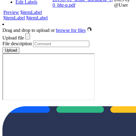
Edit Labels
0_bhr-p.pdf
@User
Preview
$itemLabel
$itemLabel
$itemLabel
Drag and drop to upload or
browse for files
Upload file
File description