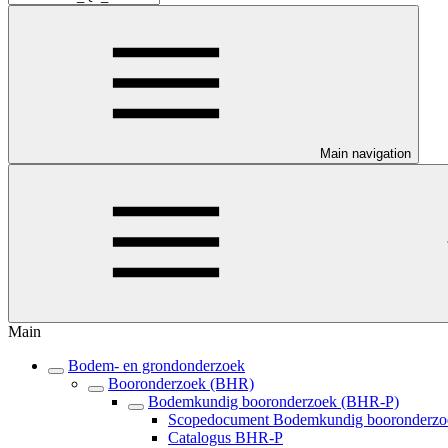
Main navigation
Main
Bodem- en grondonderzoek
Booronderzoek (BHR)
Bodemkundig booronderzoek (BHR-P)
Scopedocument Bodemkundig booronderz
Catalogus BHR-P