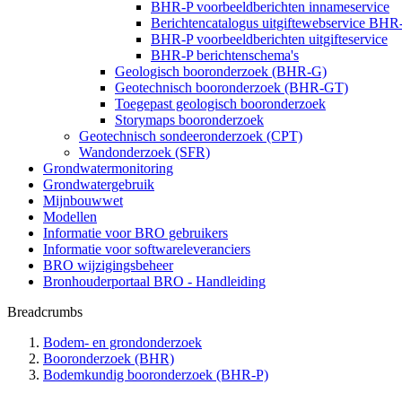
BHR-P voorbeeldberichten innameservice
Berichtencatalogus uitgiftewebservice BHR
BHR-P voorbeeldberichten uitgifteservice
BHR-P berichtenschema's
Geologisch booronderzoek (BHR-G)
Geotechnisch booronderzoek (BHR-GT)
Toegepast geologisch booronderzoek
Storymaps booronderzoek
Geotechnisch sondeeronderzoek (CPT)
Wandonderzoek (SFR)
Grondwatermonitoring
Grondwatergebruik
Mijnbouwwet
Modellen
Informatie voor BRO gebruikers
Informatie voor softwareleveranciers
BRO wijzigingsbeheer
Bronhouderportaal BRO - Handleiding
Breadcrumbs
Bodem- en grondonderzoek
Booronderzoek (BHR)
Bodemkundig booronderzoek (BHR-P)